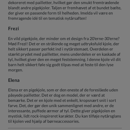
dekoreret med pailletter, hvilket gør den smukt fremtrædende
blandt andre pigekjoler. Taljen er fremhævet af et bundet bælte,
der giver en passende form til helheden. Imelda vil være en
fremragende idé til en tematisk nytårsaften!
Frezi
En vild pigekjole, der minder om et design fra 20'erne-30'erne?
Mød Frezi! Det er en strålende og meget udtryksfuld kjole, der
helt sikkert passer perfekt ind i nytårstemaet. Overdelen er
stærkt prydet med pailletter, mens underdelen er en kaskade af
tyl, hvilket giver den en meget feststemning. I denne kjole vil dit
barn helt sikkert føle sig godt tilpas med at feste til den lyse
morgen.
Elena
Elena er en pigekjole, som er den eneste af de foreslåede uden
påsyede pailletter. Det er dog en model, der er værd at
bemærke. Det er en kjole med et enkelt, kropsnært snit i sort
farve. Det, der gør den unik sammenlignet med andre, er de
interessante, puffede ærmer af tyl. Dette giver pigekjolen en
mystisk, lidt rock-inspireret karakter. Du kan tilføje nytårsglans
til kjolen ved hjælp af børneaccessories.