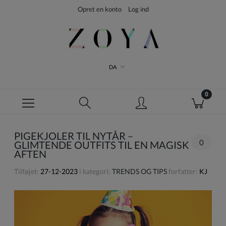
Opret en konto
Log ind
DA
PIGEKJOLER TIL NYTÅR –
0
GLIMTENDE OUTFITS TIL EN MAGISK
AFTEN
Tilføjet:
27-12-2023
i kategori:
TRENDS OG TIPS
forfatter:
KJ