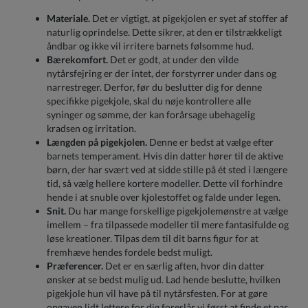
Materiale.
Det er vigtigt, at pigekjolen er syet af stoffer af
naturlig oprindelse. Dette sikrer, at den er tilstrækkeligt
åndbar og ikke vil irritere barnets følsomme hud.
Bærekomfort.
Det er godt, at under den vilde
nytårsfejring er der intet, der forstyrrer under dans og
narrestreger. Derfor, før du beslutter dig for denne
specifikke pigekjole, skal du nøje kontrollere alle
syninger og sømme, der kan forårsage ubehagelig
kradsen og irritation.
Længden på pigekjolen.
Denne er bedst at vælge efter
barnets temperament. Hvis din datter hører til de aktive
børn, der har svært ved at sidde stille på ét sted i længere
tid, så vælg hellere kortere modeller. Dette vil forhindre
hende i at snuble over kjolestoffet og falde under legen.
Snit.
Du har mange forskellige pigekjolemønstre at vælge
imellem – fra tilpassede modeller til mere fantasifulde og
løse kreationer. Tilpas dem til dit barns figur for at
fremhæve hendes fordele bedst muligt.
Præferencer.
Det er en særlig aften, hvor din datter
ønsker at se bedst mulig ud. Lad hende beslutte, hvilken
pigekjole hun vil have på til nytårsfesten. For at gøre
opgaven lidt lettere for dig foreslår vi først at finde et par