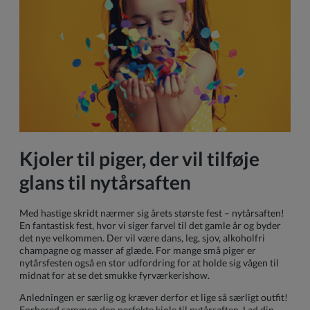
Kjoler til piger, der vil tilføje
glans til nytårsaften
Med hastige skridt nærmer sig årets største fest – nytårsaften!
En fantastisk fest, hvor vi siger farvel til det gamle år og byder
det nye velkommen. Der vil være dans, leg, sjov, alkoholfri
champagne og masser af glæde. For mange små piger er
nytårsfesten også en stor udfordring for at holde sig vågen til
midnat for at se det smukke fyrværkerishow.
Anledningen er særlig og kræver derfor et lige så særligt outfit!
Forbered sammen den perfekte kjole til nytårsaften. Lad din