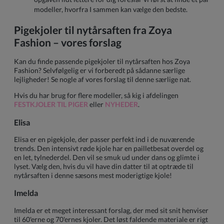
modeller, hvorfra I sammen kan vælge den bedste.
Pigekjoler til nytårsaften fra Zoya
Fashion – vores forslag
Kan du finde passende pigekjoler til nytårsaften hos Zoya
Fashion? Selvfølgelig er vi forberedt på sådanne særlige
lejligheder! Se nogle af vores forslag til denne særlige nat.
Hvis du har brug for flere modeller, så kig i afdelingen
FESTKJOLER TIL PIGER
eller
NYHEDER
.
Elisa
Elisa er en pigekjole, der passer perfekt ind i de nuværende
trends. Den intensivt røde kjole har en pailletbesat overdel og
en let, tylnederdel. Den vil se smuk ud under dans og glimte i
lyset. Vælg den, hvis du vil have din datter til at optræde til
nytårsaften i denne sæsons mest moderigtige kjole!
Imelda
Imelda er et meget interessant forslag, der med sit snit henviser
til 60'erne og 70'ernes kjoler. Det løst faldende materiale er rigt