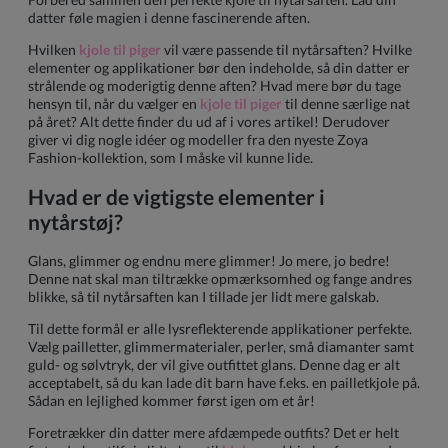
datter føle magien i denne fascinerende aften.
Hvilken
kjole til piger
vil være passende til nytårsaften? Hvilke
elementer og applikationer bør den indeholde, så din datter er
strålende og moderigtig denne aften? Hvad mere bør du tage
hensyn til, når du vælger en
kjole til piger
til denne særlige nat
på året? Alt dette finder du ud af i vores artikel! Derudover
giver vi dig nogle idéer og modeller fra den nyeste Zoya
Fashion-kollektion, som I måske vil kunne lide.
Hvad er de vigtigste elementer i
nytårstøj?
Glans, glimmer og endnu mere glimmer! Jo mere, jo bedre!
Denne nat skal man tiltrække opmærksomhed og fange andres
blikke, så til nytårsaften kan I tillade jer lidt mere galskab.
Til dette formål er alle lysreflekterende applikationer perfekte.
Vælg pailletter, glimmermaterialer, perler, små diamanter samt
guld- og sølvtryk, der vil give outfittet glans. Denne dag er alt
acceptabelt, så du kan lade dit barn have f.eks. en pailletkjole på.
Sådan en lejlighed kommer først igen om et år!
Foretrækker din datter mere afdæmpede outfits? Det er helt