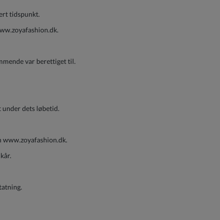
ert tidspunkt.
 www.zoyafashion.dk.
mende var berettiget til.
 under dets løbetid.
en www.zoyafashion.dk.
kår.
tatning.