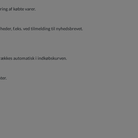
ring af købte varer.
eder, f.eks. ved tilmelding til nyhedsbrevet.
trækkes automatisk i indkøbskurven.
ter.