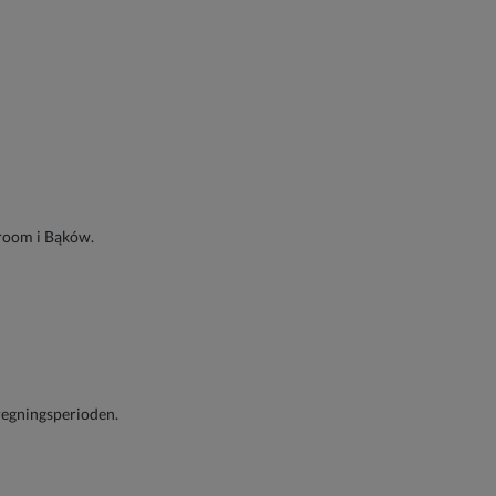
owroom i Bąków.
regningsperioden.