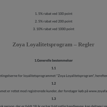
1. 5% rabat ved 100 point
2. 5% rabat ved 200 point
3. 10% rabat ved 1000 point
Zoya Loyalitetsprogram – Regler
1.Generelle bestemmelser
1.1
betingelserne for loyalitetsprogrammet "Zoya Loyalitetsprogram", heref
1.2
et er rettet mod registrerede kunder, der foretager køb på www.zoyaf
1.3
sk person, der er fyldt 18 år og har fuld retlig handleevne, kan deltage i