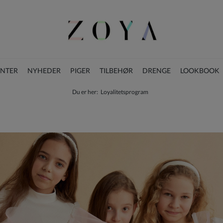
ENTER
NYHEDER
PIGER
TILBEHØR
DRENGE
LOOKBOOK
Du er her:
Loyalitetsprogram
BLOG
JULESAMLING