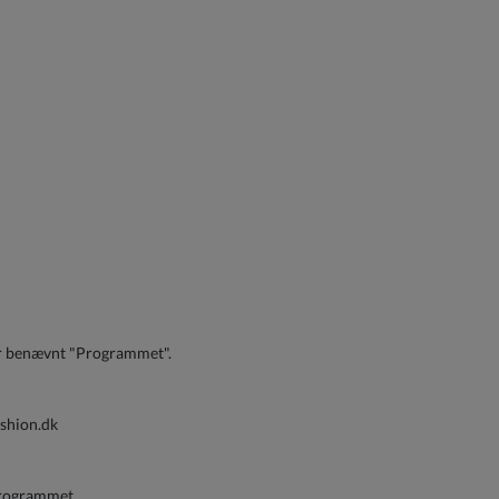
ter benævnt "Programmet".
ashion.dk
 programmet.