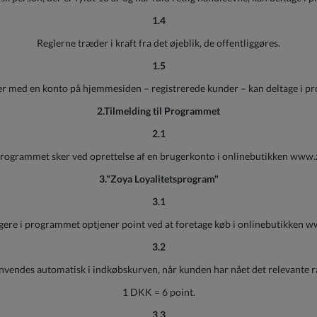
1.4
Reglerne træder i kraft fra det øjeblik, de offentliggøres.
1.5
r med en konto på hjemmesiden – registrerede kunder – kan deltage i p
2.Tilmelding til Programmet
2.1
 programmet sker ved oprettelse af en brugerkonto i onlinebutikken www.
3."Zoya Loyalitetsprogram"
3.1
gere i programmet optjener point ved at foretage køb i onlinebutikken 
3.2
nvendes automatisk i indkøbskurven, når kunden har nået det relevante r
1 DKK = 6 point.
3.3