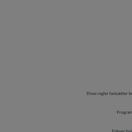
Disse regler fastsætter 
Programm
Enhver fysi