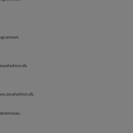
rogrammet.
zoyafashion.dk.
www.zoyafashion.dk.
abatniveau.