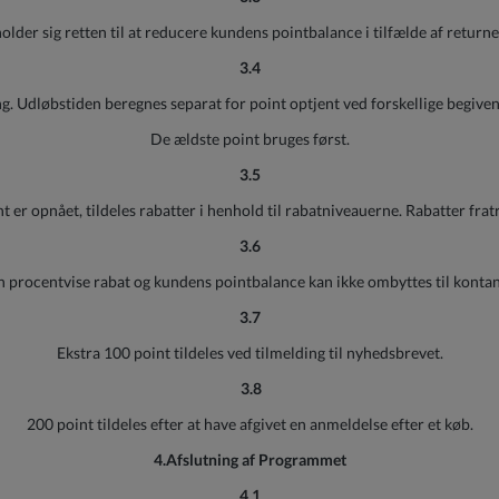
der sig retten til at reducere kundens pointbalance i tilfælde af returne
3.4
. Udløbstiden beregnes separat for point optjent ved forskellige begivenh
De ældste point bruges først.
3.5
r opnået, tildeles rabatter i henhold til rabatniveauerne. Rabatter fra
3.6
 procentvise rabat og kundens pointbalance kan ikke ombyttes til kontan
3.7
Ekstra 100 point tildeles ved tilmelding til nyhedsbrevet.
3.8
200 point tildeles efter at have afgivet en anmeldelse efter et køb.
4.Afslutning af Programmet
4.1