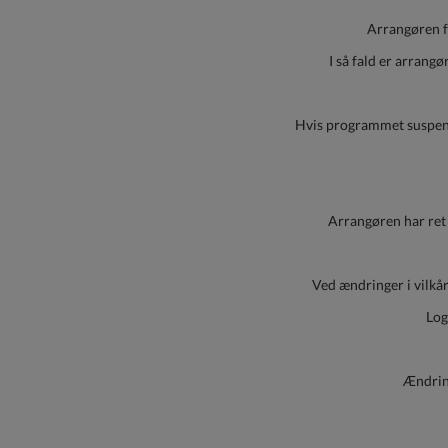
Arrangøren fo
I så fald er arrang
Hvis programmet suspende
Arrangøren har ret 
Ved ændringer i vilkå
Log
Ændring