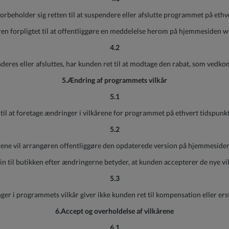
rbeholder sig retten til at suspendere eller afslutte programmet på ethv
øren forpligtet til at offentliggøre en meddelelse herom på hjemmesiden
4.2
res eller afsluttes, har kunden ret til at modtage den rabat, som vedkom
5.Ændring af programmets vilkår
5.1
til at foretage ændringer i vilkårene for programmet på ethvert tidspunkt
5.2
rene vil arrangøren offentliggøre den opdaterede version på hjemmesid
in til butikken efter ændringerne betyder, at kunden accepterer de nye vil
5.3
er i programmets vilkår giver ikke kunden ret til kompensation eller ers
6.Accept og overholdelse af vilkårene
6.1