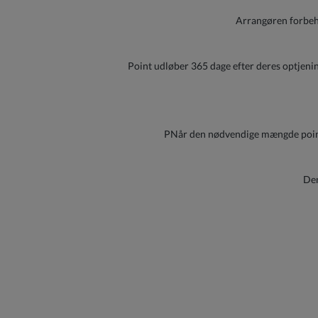
Arrangøren forbehol
Point udløber 365 dage efter deres optjening
PNår den nødvendige mængde point e
Den