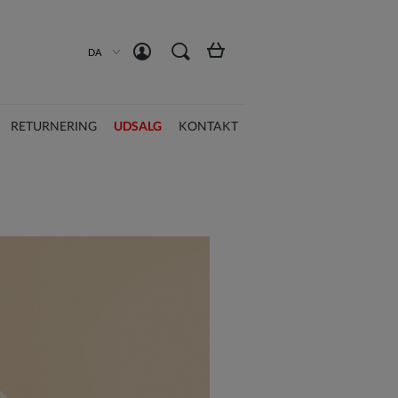
Opret en konto
Log ind
DA
RETURNERING
UDSALG
KONTAKT