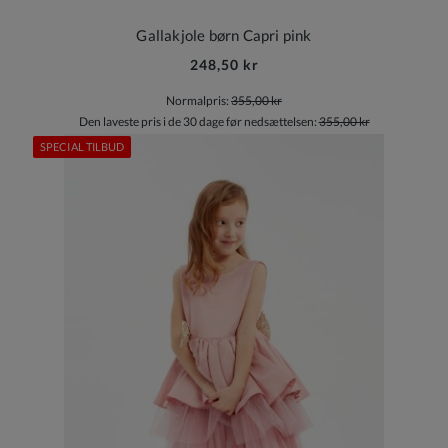
Gallakjole børn Capri pink
248,50 kr
Normalpris:
355,00 kr
Den laveste pris i de 30 dage før nedsættelsen:
355,00 kr
SPECIAL TILBUD