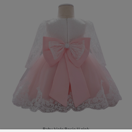
Baby kjole Rosie II pink