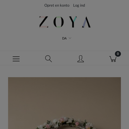
Opret en konto
Log ind
DA