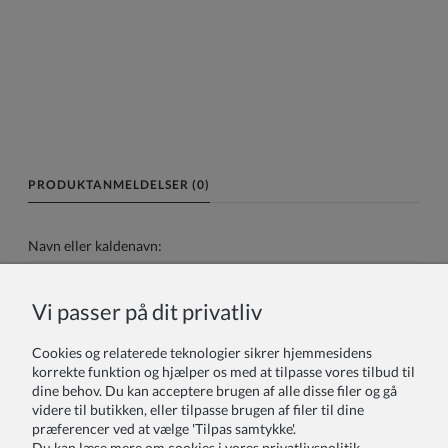
PRODUKTANMELDELSER (0)
Navn eller kaldenavn:
Vi passer på dit privatliv
Din anmeldelse:
Cookies og relaterede teknologier sikrer hjemmesidens
korrekte funktion og hjælper os med at tilpasse vores tilbud til
dine behov. Du kan acceptere brugen af alle disse filer og gå
videre til butikken, eller tilpasse brugen af filer til dine
præferencer ved at vælge 'Tilpas samtykke'.
Du kan læse mere om cookies i vores privatlivspolitik.