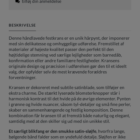
tilføj din anmeldelse
BESKRIVELSE
Denne håndlavede festkrans er en unik hårpynt, der imponerer
med sin delikatesse og omhyggelige udførelse. Fremstillet af
materialer af højeste kvalitet passer den perfekt til den
højtidelige stemning ved særlige lejligheder som barnedåb,
konfirmation eller andre familiære festligheder. Kransens
originale design og præcision i udførelsen gør den til et ideelt
valg, der opfylder selv de mest krævende forældres
forventninger.
Kransen er dekoreret med subtile satinblade, som tilføjer en
ekstra charme. De stærkt lyserøde blomsterknopper står i
harmonisk kontrast til det hvide på de øvrige elementer. Pynten
i grønne og hvide nuancer, såsom tyl-detaljer og små fine perler,
skaber en sammenhængende og festlig komposition. Denne
kombination får kransen til at fremstå både naturlig og elegant,
samtidig med at den skiller sig ud med sin unikke stil.
Et særligt blikfang er den smukke satin-sløjfe
, hvorfra lange,
bølgende bånd falder som en yndefuld detalje. Sløjfen er ikke