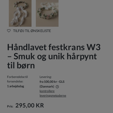
TILFØJ TIL ØNSKELISTE
Håndlavet festkrans W3
– Smuk og unik hårpynt
til børn
Forberedelse til
Levering:
forsendelse:
fra 100,00 kr
- GLS
1 arbejdsdag
(Danmark)
kontrollere
Prisen inkluderer ikke eventuelle betalingsomkostninger
leveringsmetoderne
295,00 KR
Pris: