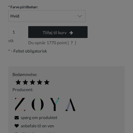
*
Farve på tilbehør:
Tilføj til kurv
stk
Du opnår
1770
point [
?
]
*
- Feltet obligatorisk
Bedømmelse:
Producent:
spørg om produktet
anbefale til en ven