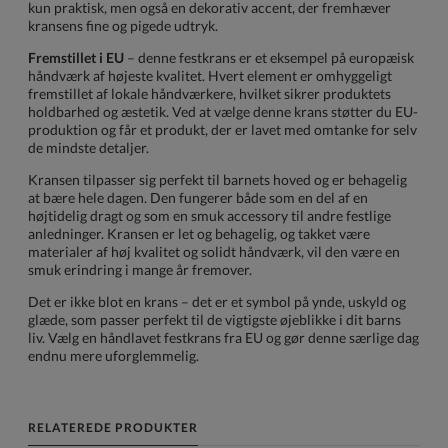
kun praktisk, men også en dekorativ accent, der fremhæver
kransens fine og pigede udtryk.
Fremstillet i EU
– denne festkrans er et eksempel på europæisk
håndværk af højeste kvalitet. Hvert element er omhyggeligt
fremstillet af lokale håndværkere, hvilket sikrer produktets
holdbarhed og æstetik. Ved at vælge denne krans støtter du EU-
produktion og får et produkt, der er lavet med omtanke for selv
de mindste detaljer.
Kransen tilpasser sig perfekt til barnets hoved og er behagelig
at bære hele dagen. Den fungerer både som en del af en
højtidelig dragt og som en smuk accessory til andre festlige
anledninger. Kransen er let og behagelig, og takket være
materialer af høj kvalitet og solidt håndværk, vil den være en
smuk erindring i mange år fremover.
Det er ikke blot en krans – det er et symbol på ynde, uskyld og
glæde, som passer perfekt til de vigtigste øjeblikke i dit barns
liv. Vælg en håndlavet festkrans fra EU og gør denne særlige dag
endnu mere uforglemmelig.
RELATEREDE PRODUKTER