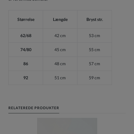
Størrelse
Længde
Bryst str.
62/68
42 cm
53 cm
74/80
45 cm
55 cm
86
48 cm
57 cm
92
51 cm
59 cm
RELATEREDE PRODUKTER