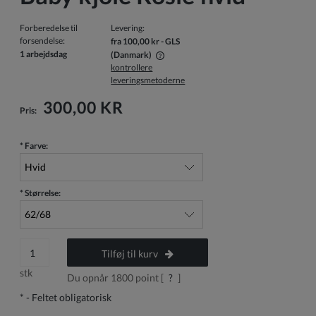
Forberedelse til
Levering:
forsendelse:
fra 100,00 kr
- GLS
1 arbejdsdag
(Danmark)
kontrollere
Prisen inkluderer ikke eventuelle betalingsomkostninger
leveringsmetoderne
300,00 KR
Pris:
*
Farve:
*
Størrelse:
Tilføj til kurv
stk
Du opnår
1800
point [
?
]
*
- Feltet obligatorisk