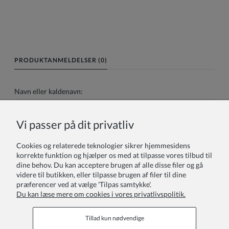
PRODUKTANMELDELSER (0)
Navn eller kaldenavn:
Vi passer på dit privatliv
Din anmeldelse:
Cookies og relaterede teknologier sikrer hjemmesidens
korrekte funktion og hjælper os med at tilpasse vores tilbud til
dine behov. Du kan acceptere brugen af alle disse filer og gå
videre til butikken, eller tilpasse brugen af filer til dine
præferencer ved at vælge 'Tilpas samtykke'.
Du kan læse mere om cookies i vores privatlivspolitik.
Sende
Tillad kun nødvendige