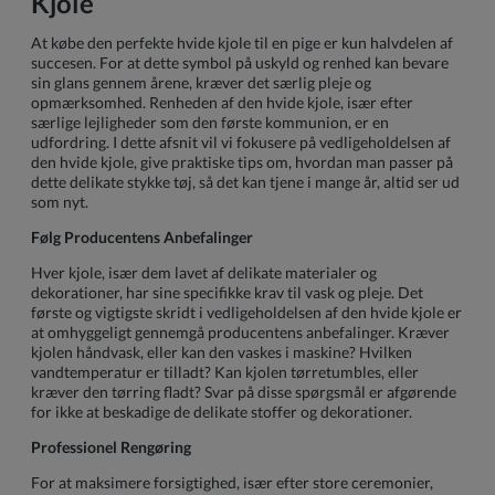
Kjole
At købe den perfekte hvide kjole til en pige er kun halvdelen af
succesen. For at dette symbol på uskyld og renhed kan bevare
sin glans gennem årene, kræver det særlig pleje og
opmærksomhed. Renheden af den hvide kjole, især efter
særlige lejligheder som den første kommunion, er en
udfordring. I dette afsnit vil vi fokusere på vedligeholdelsen af
den hvide kjole, give praktiske tips om, hvordan man passer på
dette delikate stykke tøj, så det kan tjene i mange år, altid ser ud
som nyt.
Følg Producentens Anbefalinger
Hver kjole, især dem lavet af delikate materialer og
dekorationer, har sine specifikke krav til vask og pleje. Det
første og vigtigste skridt i vedligeholdelsen af den hvide kjole er
at omhyggeligt gennemgå producentens anbefalinger. Kræver
kjolen håndvask, eller kan den vaskes i maskine? Hvilken
vandtemperatur er tilladt? Kan kjolen tørretumbles, eller
kræver den tørring fladt? Svar på disse spørgsmål er afgørende
for ikke at beskadige de delikate stoffer og dekorationer.
Professionel Rengøring
For at maksimere forsigtighed, især efter store ceremonier,