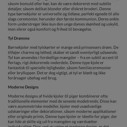
såsom bomuld eller hør, kan de være dekoreret med subtile
detaljer, såsom delikat blonder eller diskret broderi. Denne
type børnekjoler er universelle og tidløse, perfekt egnede til alle
slags ceremonier, herunder den første kommunion. Deres enkle
form understreger ikke kun den unge dames skønhed og uskyld,
men sikrer også komfort og frihed til bevægelse.
Tyl Drømme
Børnekjoler med tylskørter er mange små prinsessers drøm. De
tilføjer charme og lethed, skaber et sandt eventyrligt udseende.
Tyl kan anvendes i forskellige mængder – fra en subtil accent til
flerlags, rigt dekorerede nederdele. Denne type kjole er
fantastisk til specielle lejligheder, såsom familieceremonier
eller bryllupper. Det er dog vigtigt, at tyl er blødt og ikke
forårsager ubehag ved brug.
Moderne Designs
Moderne designs af hvide kjoler til piger kombinerer ofte
traditionelle elementer med de seneste modetrends. Disse kan
være asymmetriske modeller, kjoler med usædvanlige
udskæringer eller dekorationer, såsom moderne applikationer
eller originale prints. Denne type kjoler er ideelle for piger, der
kan lide at skille sig ud fra mængden og værdsætter
individualitet. Dog, ved at vælge et moderne design, er det