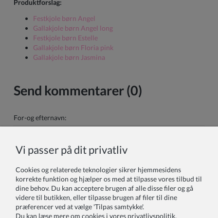
Produktforslag:
Festkjole børn Angel
Gallakjole børn Angel long
Festkjole børn Estelle
Gallakjole børn Floria pink
Gallakjole børn Jasmina
Send kommentarer (0)
For-og efternavn:
Vi passer på dit privatliv
Din kommentar:
Cookies og relaterede teknologier sikrer hjemmesidens
korrekte funktion og hjælper os med at tilpasse vores tilbud til
dine behov. Du kan acceptere brugen af alle disse filer og gå
videre til butikken, eller tilpasse brugen af filer til dine
præferencer ved at vælge 'Tilpas samtykke'.
Du kan læse mere om cookies i vores privatlivspolitik.
Sende