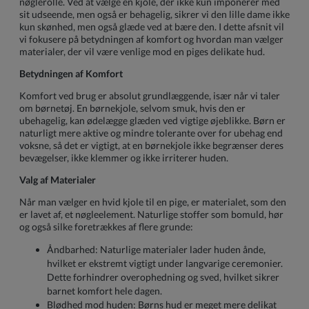
nøglerolle. Ved at vælge en kjole, der ikke kun imponerer med
sit udseende, men også er behagelig, sikrer vi den lille dame ikke
kun skønhed, men også glæde ved at bære den. I dette afsnit vil
vi fokusere på betydningen af komfort og hvordan man vælger
materialer, der vil være venlige mod en piges delikate hud.
Betydningen af Komfort
Komfort ved brug er absolut grundlæggende, især når vi taler
om børnetøj. En børnekjole, selvom smuk, hvis den er
ubehagelig, kan ødelægge glæden ved vigtige øjeblikke. Børn er
naturligt mere aktive og mindre tolerante over for ubehag end
voksne, så det er vigtigt, at en børnekjole ikke begrænser deres
bevægelser, ikke klemmer og ikke irriterer huden.
Valg af Materialer
Når man vælger en hvid kjole til en pige, er materialet, som den
er lavet af, et nøgleelement. Naturlige stoffer som bomuld, hør
og også silke foretrækkes af flere grunde:
Åndbarhed: Naturlige materialer lader huden ånde,
hvilket er ekstremt vigtigt under langvarige ceremonier.
Dette forhindrer overophedning og sved, hvilket sikrer
barnet komfort hele dagen.
Blødhed mod huden: Børns hud er meget mere delikat