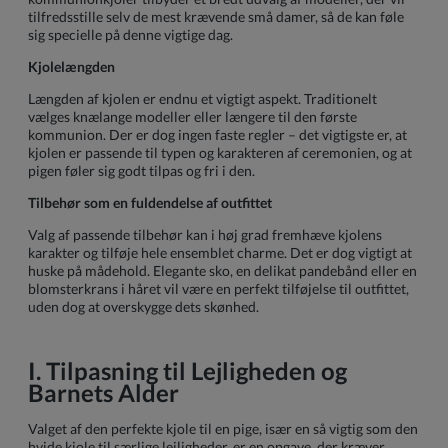
tilfredsstille selv de mest krævende små damer, så de kan føle
sig specielle på denne vigtige dag.
Kjolelængden
Længden af kjolen er endnu et vigtigt aspekt. Traditionelt
vælges knælange modeller eller længere til den første
kommunion. Der er dog ingen faste regler – det vigtigste er, at
kjolen er passende til typen og karakteren af ceremonien, og at
pigen føler sig godt tilpas og fri i den.
Tilbehør som en fuldendelse af outfittet
Valg af passende tilbehør kan i høj grad fremhæve kjolens
karakter og tilføje hele ensemblet charme. Det er dog vigtigt at
huske på mådehold. Elegante sko, en delikat pandebånd eller en
blomsterkrans i håret vil være en perfekt tilføjelse til outfittet,
uden dog at overskygge dets skønhed.
I. Tilpasning til Lejligheden og
Barnets Alder
Valget af den perfekte kjole til en pige, især en så vigtig som den
hvide kjole til særlige lejligheder, er en opgave, der kræver