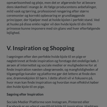
opmærksomhed og pleje, men det er afgørende for at bevare
dens skønhed i mange år. At følge producentens anbefalinger,
mild vask og tørring, professionel rengøring efter større
ceremonier og korrekt opbevaring er grundlæggende
principper, der hjælper med at holde kjolen i perfekt stand. Ved
at huske på disse enkle regler vil den hvide kjole til din lille
prinsesse kunne imponere med sin glans ved hver efterfølgende
lejlighed.
V. Inspiration og Shopping
I søgningen efter den perfekte hvide kjole til en pige er
nøgletrinnet at finde inspiration og foretage det endelige køb. I
æraen af internettet og sociale medier er mulighederne for at
finde inspiration næsten ubegrænsede, og mangfoldigheden af
tilgængelige kanaler og platforme gør det lettere at finde den
ene, drømmekjolen til børn. I dette afsnit vil vi fokusere på,
hvor man kan finde inspiration og hvordan man effektivt køber
den hvide kjole til en pige.
Søgning efter Inspiration
Sociale Medier Platforme som Instagram, Pinterest eller
Facebook er en yderst værdifuld kilde til inspiration. Hashtags