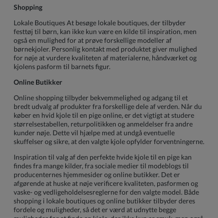
Shopping
Lokale Boutiques At besøge lokale boutiques, der tilbyder
festtøj til børn, kan ikke kun være en kilde til inspiration, men
også en mulighed for at prøve forskellige modeller af
børnekjoler. Personlig kontakt med produktet giver mulighed
for nøje at vurdere kvaliteten af materialerne, håndværket og
kjolens pasform til barnets figur.
Online Butikker
Online shopping tilbyder bekvemmelighed og adgang til et
bredt udvalg af produkter fra forskellige dele af verden. Når du
køber en hvid kjole til en pige online, er det vigtigt at studere
størrelsestabellen, returpolitikken og anmeldelser fra andre
kunder nøje. Dette vil hjælpe med at undgå eventuelle
skuffelser og sikre, at den valgte kjole opfylder forventningerne.
Inspiration til valg af den perfekte hvide kjole til en pige kan
findes fra mange kilder, fra sociale medier til modeblogs til
producenternes hjemmesider og online butikker. Det er
afgørende at huske at nøje verificere kvaliteten, pasformen og
vaske- og vedligeholdelsesreglerne for den valgte model. Både
shopping i lokale boutiques og online butikker tilbyder deres
fordele og muligheder, så det er værd at udnytte begge