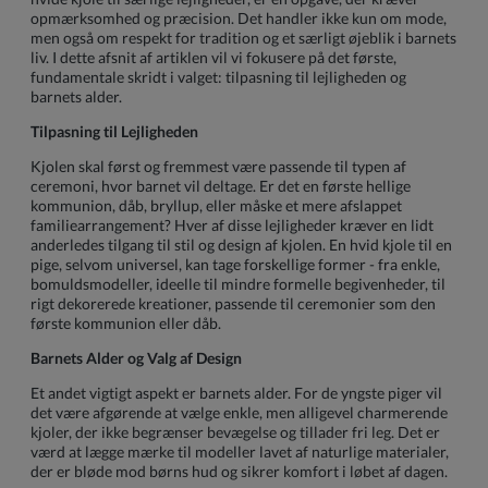
opmærksomhed og præcision. Det handler ikke kun om mode,
men også om respekt for tradition og et særligt øjeblik i barnets
liv. I dette afsnit af artiklen vil vi fokusere på det første,
fundamentale skridt i valget: tilpasning til lejligheden og
barnets alder.
Tilpasning til Lejligheden
Kjolen skal først og fremmest være passende til typen af
ceremoni, hvor barnet vil deltage. Er det en første hellige
kommunion, dåb, bryllup, eller måske et mere afslappet
familiearrangement? Hver af disse lejligheder kræver en lidt
anderledes tilgang til stil og design af kjolen. En hvid kjole til en
pige, selvom universel, kan tage forskellige former - fra enkle,
bomuldsmodeller, ideelle til mindre formelle begivenheder, til
rigt dekorerede kreationer, passende til ceremonier som den
første kommunion eller dåb.
Barnets Alder og Valg af Design
Et andet vigtigt aspekt er barnets alder. For de yngste piger vil
det være afgørende at vælge enkle, men alligevel charmerende
kjoler, der ikke begrænser bevægelse og tillader fri leg. Det er
værd at lægge mærke til modeller lavet af naturlige materialer,
der er bløde mod børns hud og sikrer komfort i løbet af dagen.