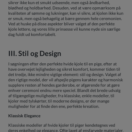
sikrer ikke kun et smukt udseende, men også åndbarhed,
blødhed og holdbarhed. Desuden, ved at være opmærksom på
kvaliteten af sømme og lukninger, kan vi sikre, at kjolen ikke kun
er smuk, men også behagelig at bære gennem hele ceremonien.
Ved at huske på disse aspekter bliver valget af den perfekte
kjole lettere, og vores lille prinsesse vil kunne nyde sin særlige
dag fuldt ud komfortabelt.
III. Stil og Design
I søgningen efter den perfekte hvide kjole til en pige, efter at
have overvejet lejligheden og sikret komfort, kommer tiden til
det tredje, ikke mindre vigtige element: stil og design. Valget af
den rigtige model, der vil afspejle pigens karakter og harmonisk
supplere resten af hendes garderobe, er afgørende for at gøre
enhver ceremoni endnu mere speciel. Blandt det brede udvalg
af tilgængelige muligheder, fra klassiske, enkle modeller, til
kjoler med tylskørter, til moderne designs, er der mange
muligheder for at finde den ene, perfekte kreation.
Klassisk Elegance
Klassiske modeller af hvide kjoler til piger kendetegnes ved
deres enkelhed og elegance. Ofte lavet af ensfarvede materialer,