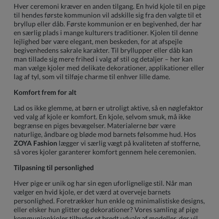
Hver ceremoni kræver en anden tilgang. En hvid kjole til en pige
til hendes første kommunion vil adskille sig fra den valgte til et
bryllup eller dåb. Første kommunion er en begivenhed, der har
en særlig plads i mange kulturers traditioner. Kjolen til denne
lejlighed bør være elegant, men beskeden, for at afspejle
begivenhedens sakrale karakter. Til bryllupper eller dåb kan
man tillade sig mere frihed i valg af stil og detaljer – her kan
man vælge kjoler med delikate dekorationer, applikationer eller
lag af tyl, som vil tilføje charme til enhver lille dame.
Komfort frem for alt
Lad os ikke glemme, at børn er utroligt aktive, så en nøglefaktor
ved valg af kjole er komfort. En kjole, selvom smuk, må ikke
begrænse en piges bevægelser. Materialerne bør være
naturlige, åndbare og bløde mod barnets følsomme hud. Hos
ZOYA Fashion
lægger vi særlig vægt på kvaliteten af stofferne,
så vores kjoler garanterer komfort gennem hele ceremonien.
Tilpasning til personlighed
Hver pige er unik og har sin egen uforlignelige stil. Når man
vælger en hvid kjole, er det værd at overveje barnets
personlighed. Foretrækker hun enkle og minimalistiske designs,
eller elsker hun glitter og dekorationer? Vores samling af pige
kommunionkjoler tilbyder et bredt udvalg af modeller, der vil