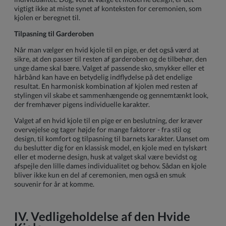
vigtigt ikke at miste synet af konteksten for ceremonien, som
kjolen er beregnet til.
Tilpasning til Garderoben
Når man vælger en hvid kjole til en pige, er det også værd at
sikre, at den passer til resten af garderoben og de tilbehør, den
unge dame skal bære. Valget af passende sko, smykker eller et
hårbånd kan have en betydelig indflydelse på det endelige
resultat. En harmonisk kombination af kjolen med resten af
stylingen vil skabe et sammenhængende og gennemtænkt look,
der fremhæver pigens individuelle karakter.
Valget af en hvid kjole til en pige er en beslutning, der kræver
overvejelse og tager højde for mange faktorer - fra stil og
design, til komfort og tilpasning til barnets karakter. Uanset om
du beslutter dig for en klassisk model, en kjole med en tylskørt
eller et moderne design, husk at valget skal være bevidst og
afspejle den lille dames individualitet og behov. Sådan en kjole
bliver ikke kun en del af ceremonien, men også en smuk
souvenir for år at komme.
IV. Vedligeholdelse af den Hvide