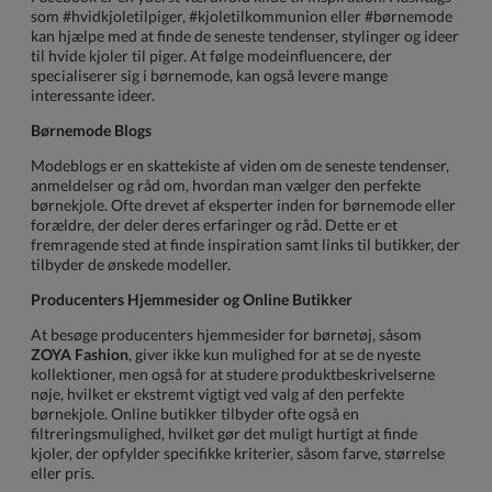
som #hvidkjoletilpiger, #kjoletilkommunion eller #børnemode
kan hjælpe med at finde de seneste tendenser, stylinger og ideer
til hvide kjoler til piger. At følge modeinfluencere, der
specialiserer sig i børnemode, kan også levere mange
interessante ideer.
Børnemode Blogs
Modeblogs er en skattekiste af viden om de seneste tendenser,
anmeldelser og råd om, hvordan man vælger den perfekte
børnekjole. Ofte drevet af eksperter inden for børnemode eller
forældre, der deler deres erfaringer og råd. Dette er et
fremragende sted at finde inspiration samt links til butikker, der
tilbyder de ønskede modeller.
Producenters Hjemmesider og Online Butikker
At besøge producenters hjemmesider for børnetøj, såsom
ZOYA Fashion
, giver ikke kun mulighed for at se de nyeste
kollektioner, men også for at studere produktbeskrivelserne
nøje, hvilket er ekstremt vigtigt ved valg af den perfekte
børnekjole. Online butikker tilbyder ofte også en
filtreringsmulighed, hvilket gør det muligt hurtigt at finde
kjoler, der opfylder specifikke kriterier, såsom farve, størrelse
eller pris.