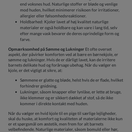
end voksnes hud. Naturlige stoffer er bløde og venlige
mod huden, hvilket minimerer risikoen for irritationer,
allergier eller følsomhedsreaktioner.
Holdbarhed: Kjoler lavet af høj kvalitet naturlige
materialer er også holdbare og kan vare i lang tid, selv
efter mange vask bevarer de deres oprindelige form og
farve.
Opmærksomhed på Sømme og Lukninger
Et ofte overset
aspekt, der påvirker komforten ved at bære en børnekjole, er
sømme og lukninger. Hvis de er dårligt lavet, kan de irritere
barnets delikate hud og forårsage ubehag. Når du vælger en
kjole, er det vigtigt at sikre, at:
Sømmene er glatte og bløde, helst hvis de er flade, hvilket
forhindrer gnidning.
Lukninger, såsom knapper eller lynlåse, er lette at bruge,
ikke klemmer og er sikkert dækket af stof, så de ikke
kommer i direkte kontakt med huden.
Når du vælger en hvid kjole til en pige til særlige lejligheder,
skal du huske, at komfort og kvaliteten af materialerne ikke kun
er et spørgsmål om æstetik, men frem for alt barnets
velbefindende. Naturlige materialer, såsom bomuld eller hør,