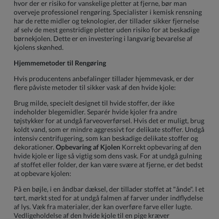
hvor der er risiko for vanskelige pletter at fjerne, bør man
overveje professionel rengøring. Specialister i kemisk rensning
har de rette midler og teknologier, der tillader sikker fjernelse
af selv de mest genstridige pletter uden risiko for at beskadige
børnekjolen. Dette er en investering i langvarig bevarelse af
kjolens skønhed.
Hjemmemetoder til Rengøring
Hvis producentens anbefalinger tillader hjemmevask, er der
flere påviste metoder til sikker vask af den hvide kjole:
Brug milde, specielt designet til hvide stoffer, der ikke
indeholder blegemidler. Separér hvide kjoler fra andre
tøjstykker for at undgå farveoverførsel. Hvis det er muligt, brug
koldt vand, som er mindre aggressivt for delikate stoffer. Undgå
intensiv centrifugering, som kan beskadige delikate stoffer og
dekorationer.
Opbevaring af Kjolen
Korrekt opbevaring af den
hvide kjole er lige så vigtig som dens vask. For at undgå gulning
af stoffet eller folder, der kan være svære at fjerne, er det bedst
at opbevare kjolen:
På en bøjle, i en åndbar dæksel, der tillader stoffet at "ånde". I et
tørt, mørkt sted for at undgå falmen af farver under indflydelse
af lys. Væk fra materialer, der kan overføre farve eller lugte.
Vedligeholdelse af den hvide kjole til en pige kræver