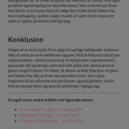
muligheder for at finde en kjole, der ikke kun er smuk, men også
praktisk og behagelig for den lille dame. Ved at huske på disse
tips bliver processen med at vælge den hvide kjole lettere og
mere behagelig, og den valgte model vil uden tvivl imponere
med sin glans på denne særlige dag.
Konklusion
Valget af en hvid kjole til en pige til særlige lejligheder behøver
ikke at være en overvældende opgave. Ved at fokusere på et par
nøgleaspekter, såsom tilpasning til lejligheden, bærekomfort,
passende stil og design samt korrekt pleje, kan denne proces
gøres meget lettere. Vi håber, at denne artikel ikke kun vil gøre
det lettere for dig at finde den perfekte kjole, men også
inspirere til at udforske nye tendenser og muligheder, så din
lille prinsesse føler sig speciel på hendes vigtige dag.
Se også vores andre artikler om lignende emner:
Boho kjoler til piger – bryllup guide
Dåbskjoler til piger – trends 2025
Tilbehør til pigekjoler – bryllup 2025