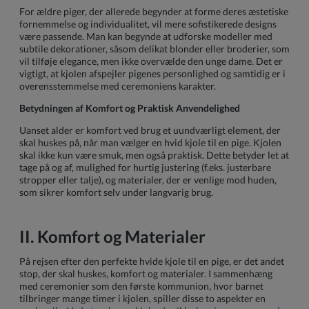
For ældre piger, der allerede begynder at forme deres æstetiske
fornemmelse og individualitet, vil mere sofistikerede designs
være passende. Man kan begynde at udforske modeller med
subtile dekorationer, såsom delikat blonder eller broderier, som
vil tilføje elegance, men ikke overvælde den unge dame. Det er
vigtigt, at kjolen afspejler pigenes personlighed og samtidig er i
overensstemmelse med ceremoniens karakter.
Betydningen af Komfort og Praktisk Anvendelighed
Uanset alder er komfort ved brug et uundværligt element, der
skal huskes på, når man vælger en hvid kjole til en pige. Kjolen
skal ikke kun være smuk, men også praktisk. Dette betyder let at
tage på og af, mulighed for hurtig justering (f.eks. justerbare
stropper eller talje), og materialer, der er venlige mod huden,
som sikrer komfort selv under langvarig brug.
II. Komfort og Materialer
På rejsen efter den perfekte hvide kjole til en pige, er det andet
stop, der skal huskes, komfort og materialer. I sammenhæng
med ceremonier som den første kommunion, hvor barnet
tilbringer mange timer i kjolen, spiller disse to aspekter en