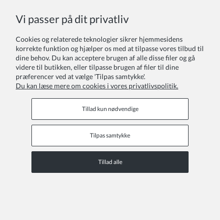
f
Vi passer på dit privatliv
r
s
k
Cookies og relaterede teknologier sikrer hjemmesidens
e
korrekte funktion og hjælper os med at tilpasse vores tilbud til
l
dine behov. Du kan acceptere brugen af alle disse filer og gå
l
videre til butikken, eller tilpasse brugen af filer til dine
i
præferencer ved at vælge 'Tilpas samtykke'.
g
Du kan læse mere om cookies i vores privatlivspolitik.
e
e
Tillad kun nødvendige
g
i
v
Tilpas samtykke
e
Tillad alle
e
e
r
.