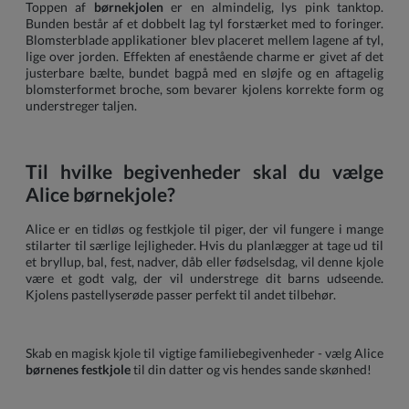
Toppen af
børnekjolen
er en almindelig, lys pink tanktop.
Bunden består af et dobbelt lag tyl forstærket med to foringer.
Blomsterblade applikationer blev placeret mellem lagene af tyl,
lige over jorden. Effekten af enestående charme er givet af det
justerbare bælte, bundet bagpå med en sløjfe og en aftagelig
blomsterformet broche, som bevarer kjolens korrekte form og
understreger taljen.
Til hvilke begivenheder skal du vælge
Alice børnekjole?
Alice er en tidløs og festkjole til piger, der vil fungere i mange
stilarter til særlige lejligheder. Hvis du planlægger at tage ud til
et bryllup, bal, fest, nadver, dåb eller fødselsdag, vil denne kjole
være et godt valg, der vil understrege dit barns udseende.
Kjolens pastellyserøde passer perfekt til andet tilbehør.
Skab en magisk kjole til vigtige familiebegivenheder - vælg Alice
børnenes festkjole
til din datter og vis hendes sande skønhed!