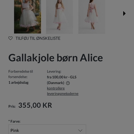
TILFØJ TIL ØNSKELISTE
Gallakjole børn Alice
Forberedelse til
Levering:
forsendelse:
fra 100,00 kr
- GLS
1 arbejdsdag
(Danmark)
kontrollere
Prisen inkluderer ikke eventuelle betalingsomkostninger
leveringsmetoderne
355,00 KR
Pris:
*
Farve: