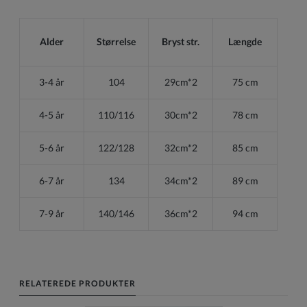
Alder
Størrelse
Bryst str.
Længde
3-4 år
104
29cm*2
75 cm
4-5 år
110/116
30cm*2
78 cm
5-6 år
122/128
32cm*2
85 cm
6-7 år
134
34cm*2
89 cm
7-9 år
140/146
36cm*2
94 cm
RELATEREDE PRODUKTER