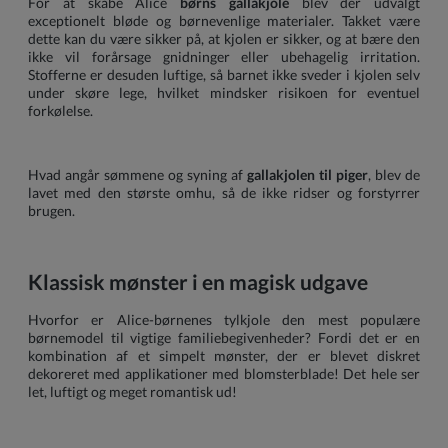
For at skabe Alice
børns gallakjole
blev der udvalgt
exceptionelt bløde og børnevenlige materialer. Takket være
dette kan du være sikker på, at kjolen er sikker, og at bære den
ikke vil forårsage gnidninger eller ubehagelig irritation.
Stofferne er desuden luftige, så barnet ikke sveder i kjolen selv
under skøre lege, hvilket mindsker risikoen for eventuel
forkølelse.
Hvad angår sømmene og syning af
gallakjolen til piger
, blev de
lavet med den største omhu, så de ikke ridser og forstyrrer
brugen.
Klassisk mønster i en magisk udgave
Hvorfor er Alice-børnenes tylkjole den mest populære
børnemodel til vigtige familiebegivenheder? Fordi det er en
kombination af et simpelt mønster, der er blevet diskret
dekoreret med applikationer med blomsterblade! Det hele ser
let, luftigt og meget romantisk ud!