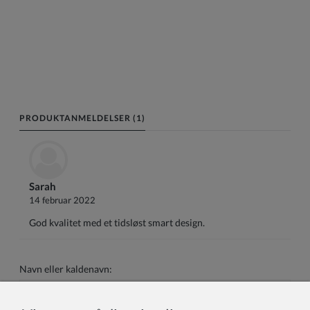
PRODUKTANMELDELSER (1)
Sarah
14 februar 2022
God kvalitet med et tidsløst smart design.
Navn eller kaldenavn: