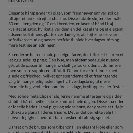
BESKRIVELSE
Elegante hårspænder til piger, som fremhæver enhver stil og
tilføjer et unikt strejf af charme. Disse subtile sløjfer, der måler
30 cm i længden og 10 cm i bredden, er lavet af bånd i høj
kvalitet af satin, hvilket giver dem en delikat glans og et elegant
udseende. Satinens glatte overflade gør, at sløjferne ser yderst
sofistikerede ud og passer perfekt til både hverdagsoutfits og
mere festlige anledninger.
Spænderne har en smuk, pastelgul farve, der tilfører frisuren et
let og glædeligt præg. Den lyse, men afdæmpede gule nuance
gør, at de passer til mange forskellige looks, uden at dominere,
men snarere supplerer stilfuldt. Denne farve forbindes med
glæde og friskhed, hvilket gør spænderne til et fremragende
valg til mange lejligheder, lige fra hverdagsbrug til mere
formelle begivenheder som fødselsdage, bryllupper eller fester.
Med solide metalclips er sløjferne nemme at fastgøre og sidder
stabilt i håret, hvilket sikrer komfort hele dagen. Disse spænder
er ideelle både til små piger og ældre børn, der ønsker at tilføje
lidt ekstra glans til deres frisure. Det er det perfekte valg til
enhver lejlighed, hvor dit barn ønsker at føle sig speciel.
Uanset om de bruges som tilbehør til en elegant kjole eller som
et sødt supplement til hverdagsbeklædningen, vil disse satin-