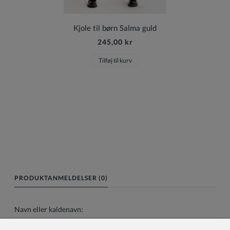
Kjole til børn Salma guld
245,00 kr
Tilføj til kurv
PRODUKTANMELDELSER (0)
Navn eller kaldenavn: