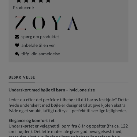
Producent:
spørg om produktet
anbefale til en ven
tilføj din anmeldelse
BESKRIVELSE
Underskørt med bøjle til børn – hvid, one size
Leder du efter det perfekte tilbehør til dit barns festkjole? Dette
hvide underskørt med bøjle er designet til at give kjolen ekstra
fylde og et smukt, luftigt udtryk – perfekt til særlige lejligheder.
Elegance og komfort i ét
Underskørtet er velegnet til børn fra 6 år og opefter (fra ca. 122
cm i højden). Det lette materiale giver god bevægelsesfrihed,
mens den elastiske linning sikrer en behagelig pasform hele