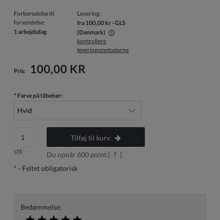
Forberedelse til
Levering:
forsendelse:
fra 100,00 kr
- GLS
1 arbejdsdag
(Danmark)
kontrollere
Prisen inkluderer ikke eventuelle betalingsomkostninger
leveringsmetoderne
100,00 KR
Pris:
*
Farve på tilbehør:
Tilføj til kurv
stk
Du opnår
600
point [
?
]
*
- Feltet obligatorisk
Bedømmelse: