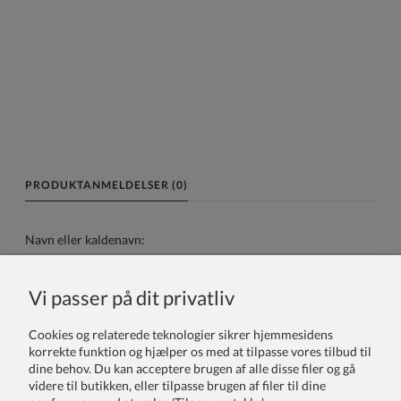
PRODUKTANMELDELSER (0)
Navn eller kaldenavn:
Vi passer på dit privatliv
Din anmeldelse:
Cookies og relaterede teknologier sikrer hjemmesidens
korrekte funktion og hjælper os med at tilpasse vores tilbud til
dine behov. Du kan acceptere brugen af alle disse filer og gå
videre til butikken, eller tilpasse brugen af filer til dine