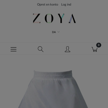
Opret en konto
Log ind
DA