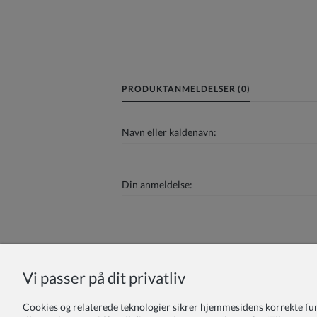
PRODUKTANMELDELSER (0)
Navn eller kaldenavn:
Din anmeldelse:
Vi passer på dit privatliv
Sende
Cookies og relaterede teknologier sikrer hjemmesidens korrekte funkti