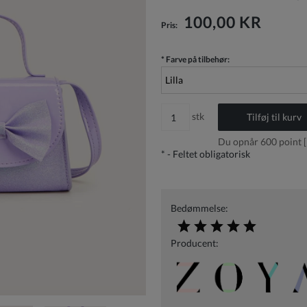
Prisen inkluderer ikke eventuelle
betalingsomkostninger
100,00 KR
Pris:
*
Farve på tilbehør:
stk
Tilføj til kurv
Du opnår
600
point [
*
- Feltet obligatorisk
Bedømmelse:
Producent: