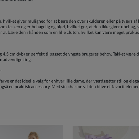
, hvilket giver mulighed for at bære den over skulderen eller på tværs af
m tasken og er behagelig og blød, hvilket gør, at den ikke giver ubehag, 
or at bære den i hånden som en lille clutch, hvilket kan være meget praktis
 4,5 cm dyb) er perfekt tilpasset de yngste brugeres behov. Takket være 
 nødvendige ting.
e
arve er det ideelle valg for enhver lille dame, der værdsætter stil og el
gså en praktisk accessory. Med sin charme vil den blive et favorit element i