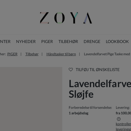
ENTER
NYHEDER
PIGER
TILBEHØR
DRENGE
LOOKBOOK
her:
PIGER
Tilbehør
Håndtasker til børn
Lavendelfarvet Pige Taske med 
BLOG
JULESAMLING
TILFØJ TIL ØNSKELISTE
Lavendelfarve
Sløjfe
Forberedelse til forsendelse:
Levering:
1 arbejdsdag
fra 100,0
kontrolle
levering