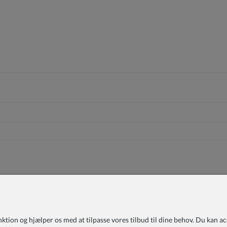
on og hjælper os med at tilpasse vores tilbud til dine behov. Du kan accep