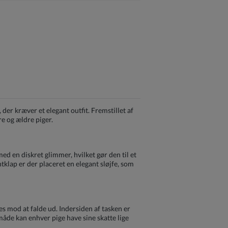
 der kræver et elegant outfit. Fremstillet af
re og ældre piger.
med en diskret glimmer, hvilket gør den til et
tklap er der placeret en elegant sløjfe, som
s mod at falde ud. Indersiden af tasken er
måde kan enhver pige have sine skatte lige