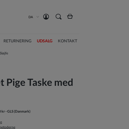
Opret en konto
Log ind
DA
RETURNERING
UDSALG
KONTAKT
Sløjfe
t Pige Taske med
0 kr
- GLS
(Danmark)
re
smetoderne