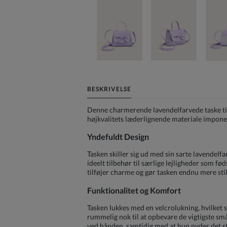
BESKRIVELSE
Denne charmerende lavendelfarvede taske til pi
højkvalitets læderlignende materiale imponere
Yndefuldt Design
Tasken skiller sig ud med sin sarte lavendelfa
ideelt tilbehør til særlige lejligheder som fø
tilføjer charme og gør tasken endnu mere stil
Funktionalitet og Komfort
Tasken lukkes med en velcrolukning, hvilket s
rummelig nok til at opbevare de vigtigste sm
ved hånden, samtidig med at hun nyder det s