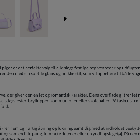
ger er det perfekte valg til alle slags festlige begivenheder og udflugter,
r den med sin subtile glans og unikke stil, som vil appellere til både yng
rve, der giver den en let og romantisk karakter. Dens overflade glitrer let 
dselsdagsfester, bryllupper, kommunioner eller skoleballer. På taskens fron
fuld.
ikrer nem og hurtig åbning og lukning, samtidig med at indholdet beskytte
åting som en lille pung, lommetørklæder eller en yndlingslegetøj. På den 
tilfulde udseende.