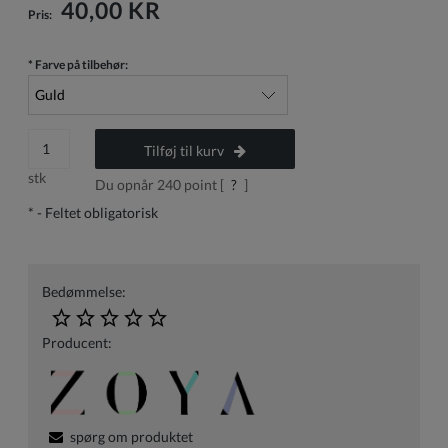
40,00 KR
Pris:
*
Farve på tilbehør:
Tilføj til kurv
stk
Du opnår
240
point [
?
]
*
- Feltet obligatorisk
Bedømmelse:
Producent:
spørg om produktet