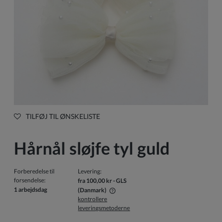
TILFØJ TIL ØNSKELISTE
Hårnål sløjfe tyl guld
Forberedelse til
Levering:
forsendelse:
fra 100,00 kr
- GLS
1 arbejdsdag
(Danmark)
kontrollere
Prisen inkluderer ikke eventuelle betalingsomkostninger
leveringsmetoderne