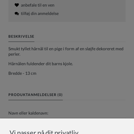
anbefale til en ven
tilføj din anmeldelse
BESKRIVELSE
Smukt tyllet hårnål til en pige i form af en sløjfe dekoreret med
perler.
Hårnålen fuldender dit barns kjole.
Bredde - 13 cm
PRODUKTANMELDELSER (0)
Navn eller kaldenavn:
Vi passer på dit privatliv