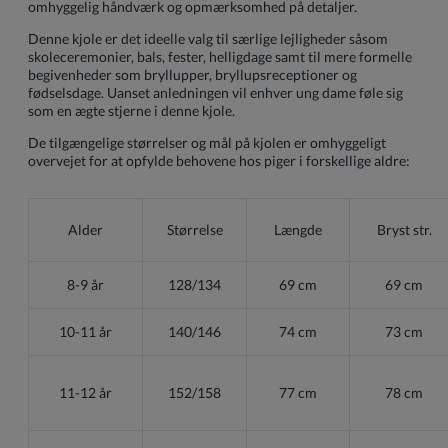
omhyggelig håndværk og opmærksomhed på detaljer.
Denne kjole er det ideelle valg til særlige lejligheder såsom
skoleceremonier, bals, fester, helligdage samt til mere formelle
begivenheder som bryllupper, bryllupsreceptioner og
fødselsdage. Uanset anledningen vil enhver ung dame føle sig
som en ægte stjerne i denne kjole.
De tilgængelige størrelser og mål på kjolen er omhyggeligt
overvejet for at opfylde behovene hos piger i forskellige aldre:
Alder
Størrelse
Længde
Bryst str.
8-9 år
128/134
69 cm
69 cm
10-11 år
140/146
74 cm
73 cm
11-12 år
152/158
77 cm
78 cm