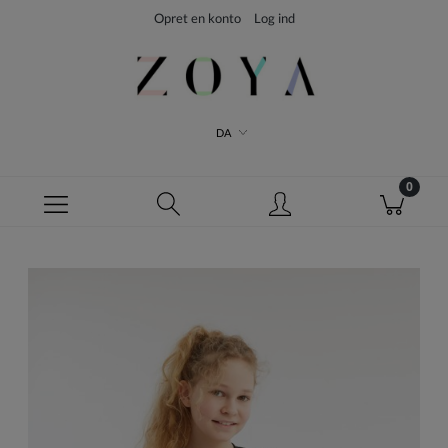
Opret en konto
Log ind
DA