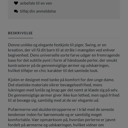
anbefale til en ven
tilføj din anmeldelse
BESKRIVELSE
Denne unikke og elegante festkjole til piger, Swing, er en
kreation, der vil få dit barn til at stråle i mængden ved enhver
begivenhed. Dens universelle sorte farve udgør en fremragende
base for det subtile pynt i form af håndsyede perler, der smukt
kontrasterer på de gennemsigtige ærmer og udskæringen,
hvilket tilføjer en chic karakter til det samlede look.
Kjolen er designet med tanke på komfort for den unge dame.
Det elastiske materiale sikrer bevægelsesfrihed, mens
lukningen med lynlås og knap gør det nemt at klæde sig på selv.
De gennemsigtige ærmer giver ikke kun lethed, men også frihed
til at bevæge sig, samtidig med at de ser elegante ud.
Pufærmerne ved skulderstropperne er i tråd med de seneste
tendenser inden for børnemode og er samtidig meget
komfortable. Vær opmærksom på, hvordan perlerne er jævnt
fordelt på ærmerne og udskæringen, hvilket vidner om