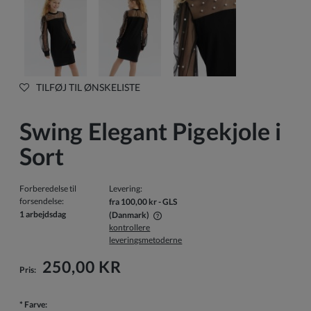
TILFØJ TIL ØNSKELISTE
Swing Elegant Pigekjole i
Sort
Forberedelse til
Levering:
forsendelse:
fra 100,00 kr
- GLS
1 arbejdsdag
(Danmark)
kontrollere
Prisen inkluderer ikke eventuelle betalingsomkostninger
leveringsmetoderne
250,00 KR
Pris:
*
Farve: