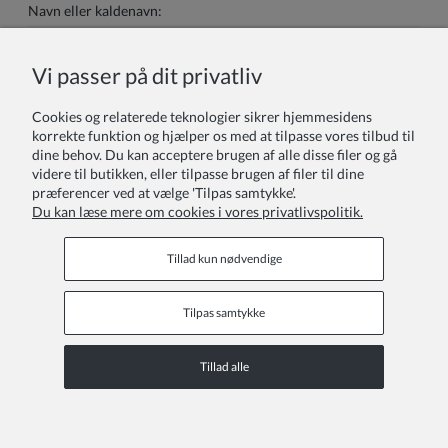
Navn eller kaldenavn:
Vi passer på dit privatliv
Din anmeldelse:
Cookies og relaterede teknologier sikrer hjemmesidens
korrekte funktion og hjælper os med at tilpasse vores tilbud til
dine behov. Du kan acceptere brugen af alle disse filer og gå
videre til butikken, eller tilpasse brugen af filer til dine
præferencer ved at vælge 'Tilpas samtykke'.
Du kan læse mere om cookies i vores privatlivspolitik.
Sende
Tillad kun nødvendige
Tilpas samtykke
Kundeservice
Tillad alle
COPYRIGHT © 2026 ZOYA GROUP
Se den fulde version af webstedet