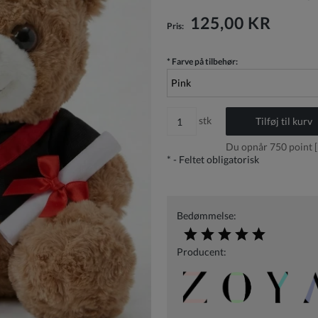
Prisen inkluderer ikke eventuelle
betalingsomkostninger
125,00 KR
Pris:
*
Farve på tilbehør:
stk
Tilføj til kurv
Du opnår
750
point [
*
- Feltet obligatorisk
Bedømmelse:
Producent: