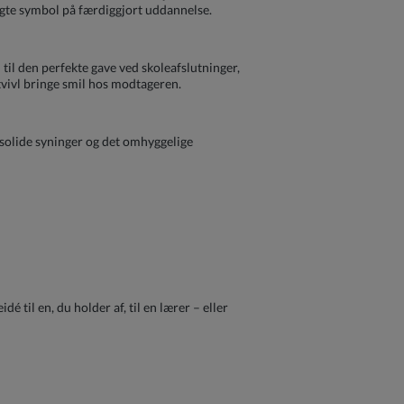
ægte symbol på færdiggjort uddannelse.
il den perfekte gave ved skoleafslutninger,
tvivl bringe smil hos modtageren.
e solide syninger og det omhyggelige
til en, du holder af, til en lærer – eller