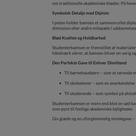
om traditionelle akademiske klæder. På hove
Symbolsk Detalje med Diplom
I poten holder bamsen et sammenrullet diplom
dimission eller andre milepæle i uddannelses
Blød Kvalitet og Holdbarhed
Studenterbamsen er fremstillet af materialer 
håndværk sikrer, at bamsen bliver en varig 
Den Perfekte Gave til Enhver Dimittend
Til børnehavebørn – som et rørende m
Til skoleelever – som en anerkendelse f
Til studerende – som symbol på afslutt
Studenterbamsen er mere end blot en sød bamse
som pynt til festlige akademiske lejligheder.
Giv glæde og en uforglemmelig mindegave –