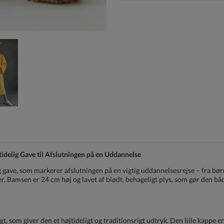
delig Gave til Afslutningen på en Uddannelse
gave, som markerer afslutningen på en vigtig uddannelsesrejse – fra børn
 Bamsen er 24 cm høj og lavet af blødt, behageligt plys, som gør den båd
t, som giver den et højtideligt og traditionsrigt udtryk. Den lille kappe 