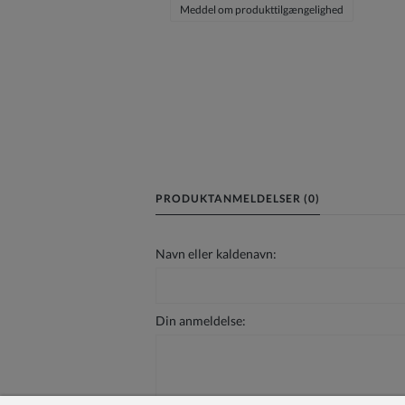
Meddel om produkttilgængelighed
PRODUKTANMELDELSER (0)
Navn eller kaldenavn:
Din anmeldelse: