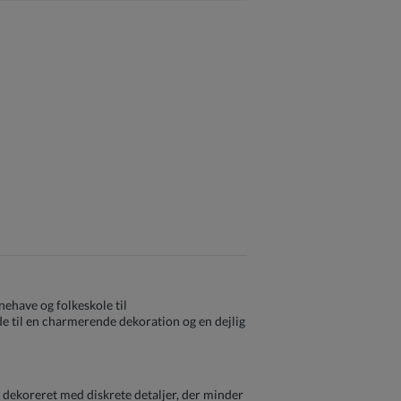
ehave og folkeskole til
e til en charmerende dekoration og en dejlig
er dekoreret med diskrete detaljer, der minder