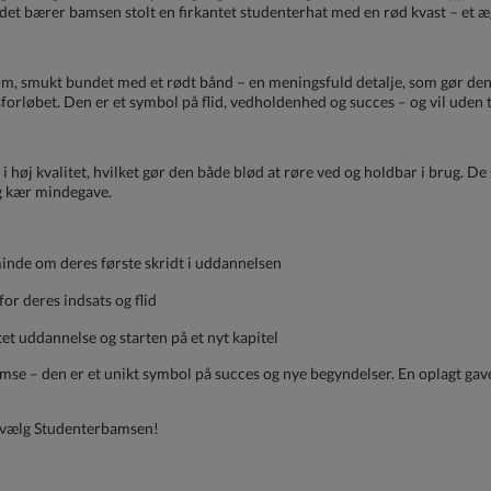
det bærer bamsen stolt en firkantet studenterhat med en rød kvast – et 
, smukt bundet med et rødt bånd – en meningsfuld detalje, som gør den t
forløbet. Den er et symbol på flid, vedholdenhed og succes – og vil uden 
i høj kvalitet, hvilket gør den både blød at røre ved og holdbar i brug. D
og kær mindegave.
inde om deres første skridt i uddannelsen
or deres indsats og flid
et uddannelse og starten på et nyt kapitel
 – den er et unikt symbol på succes og nye begyndelser. En oplagt gaveidé 
 vælg Studenterbamsen!