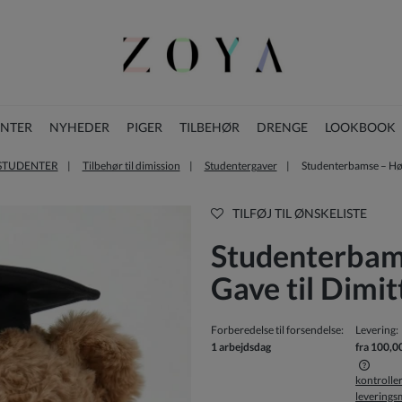
ENTER
NYHEDER
PIGER
TILBEHØR
DRENGE
LOOKBOOK
 STUDENTER
Tilbehør til dimission
Studentergaver
Studenterbamse – Højt
BLOG
JULESAMLING
TILFØJ TIL ØNSKELISTE
Studenterbams
Gave til Dimi
Forberedelse til forsendelse:
Levering:
1 arbejdsdag
fra 100,0
kontrolle
levering