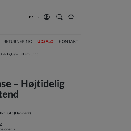
Opret en konto
Log ind
DA
RETURNERING
UDSALG
KONTAKT
idelig Gave til Dimittend
e – Højtidelig
ttend
0 kr
- GLS
(Danmark)
re
smetoderne