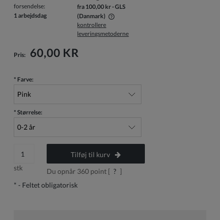
forsendelse:
fra 100,00 kr
- GLS
1 arbejdsdag
(Danmark)
kontrollere
Prisen inkluderer ikke eventuelle betalingsomkostninger
leveringsmetoderne
60,00 KR
Pris:
*
Farve:
*
Størrelse:
Tilføj til kurv
stk
Du opnår
360
point [
?
]
*
- Feltet obligatorisk