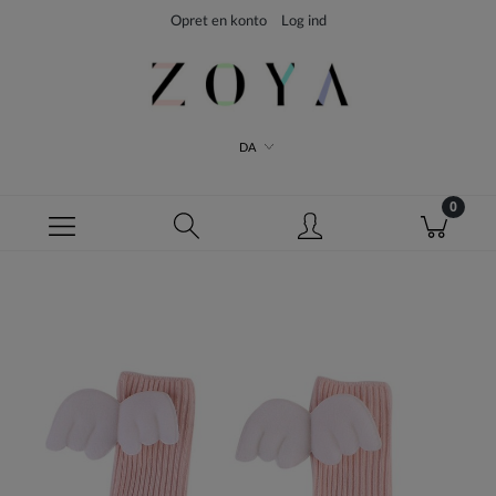
Opret en konto
Log ind
DA