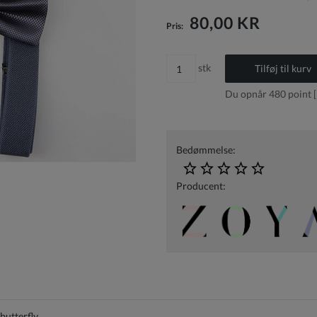
Prisen inkluderer ikke eventuelle
betalingsomkostninger
80,00 KR
Pris:
stk
Tilføj til kurv
Du opnår
480
point [
Bedømmelse:
Producent:
butterfly.