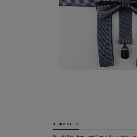
BESKRIVELSE
Et sæt til en dreng bestående af en sele og en 