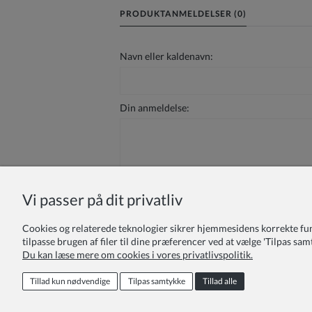
PRODUKTANMELDELSER (0)
Navn eller kaldenavn:
Din anmeldelse:
Vi passer på dit privatliv
Sende
Cookies og relaterede teknologier sikrer hjemmesidens korrekte funkti
tilpasse brugen af filer til dine præferencer ved at vælge 'Tilpas samt
Du kan læse mere om cookies i vores privatlivspolitik.
Loyalitetsprogram
For institutioner
Tillad kun nødvendige
Tilpas samtykke
Tillad alle