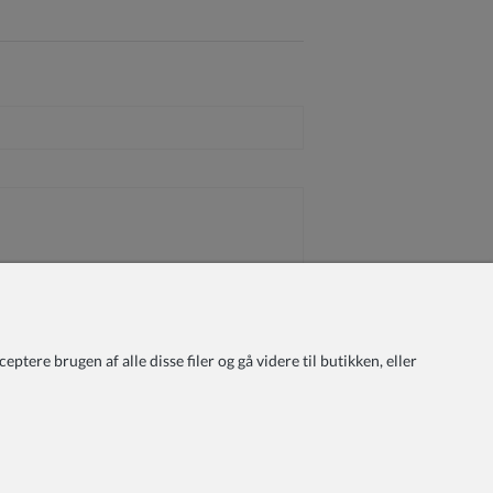
tere brugen af alle disse filer og gå videre til butikken, eller
Betaling
Forsendelse og levering