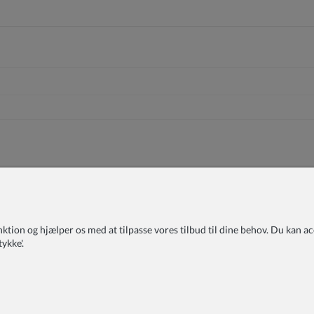
on og hjælper os med at tilpasse vores tilbud til dine behov. Du kan accep
ykke'.
FAQ
Blog
Om os
Fortrolighedspolitik
Vilkår og betingelser
Klager
Kontakt