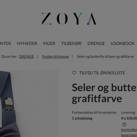
ENTER
NYHEDER
PIGER
TILBEHØR
DRENGE
LOOKBOOK
Du er her:
DRENGE
Festtøj til drenge
Seler og butterfly til børn grafitfarve
BLOG
JULESAMLING
TILFØJ TIL ØNSKELISTE
Seler og butter
grafitfarve
Forberedelse til forsendelse:
Levering:
1 arbejdsdag
fra 100,0
kontrolle
levering