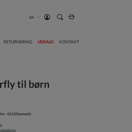
Opret en konto
Log ind
DA
RETURNERING
UDSALG
KONTAKT
fly til børn
0 kr
- GLS
(Danmark)
re
smetoderne