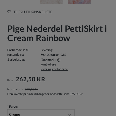
TILFØJ TIL ØNSKELISTE
Pige Nederdel PettiSkirt i
Cream Rainbow
Forberedelse til
Levering:
forsendelse:
fra 100,00 kr
- GLS
1 arbejdsdag
(Danmark)
kontrollere
Prisen inkluderer ikke eventuelle betalingsomkostninger
leveringsmetoderne
262,50 KR
Pris:
Normalpris:
375,00 kr
Den laveste pris i de 30 dage før nedsættelsen:
375,00 kr
*
Farve: