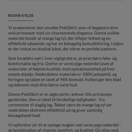
BESKRIVELSE
Vi præsenterer den smukke PettiSkirt, som vil begejstre dine
små prinsesser med sin charmerende elegance. Denne unikke
nederdel består af mange lag tyl, der tilføjer lethed og en
effektfuld udseende, og har en behagelig bomuldsforing. I taljen
er der indsat en elastisk bånd, der sikrer en perfekt pasform.
Som forældre ved I, hvor vigtigt det er, at jeres børn føler sig
komfortable og frie. Derfor er vores pige nederdel lavet af
materialer af højeste kvalitet, med opmærksomhed på hver
eneste detalje. Nederdelens materiale er 100% polyamid, og
foringen og taljen er lavet af 96% bomuld, hvilket gør den blød
og skånsom mod dine børns sarte hud.
Denne PettiSkirt er en ægte perle i enhver lille prinsesses
garderobe. Den er ideel til forskellige lejligheder - fra
ceremonier til daglig leg. Takket være de mange lag tyl ser
nederdelen ekstremt effektfuld ud og giver samtidig
bevægelsesfrihed.
Vi opfordrer jer til at opdage magien ved vores pige nederdel -
en kombination af charme, komfort, og kvalitet. Giv dine små