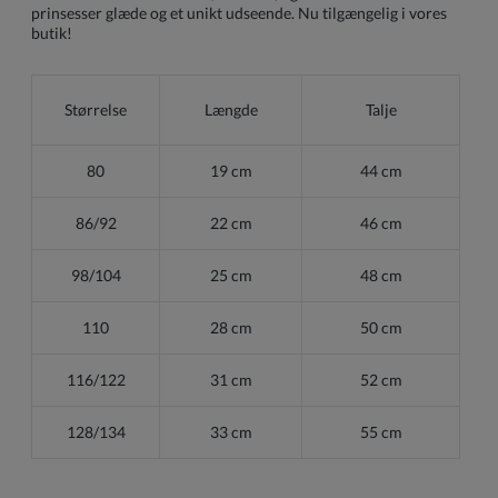
prinsesser glæde og et unikt udseende. Nu tilgængelig i vores
butik!
Størrelse
Længde
Talje
80
19 cm
44 cm
86/92
22 cm
46 cm
98/104
25 cm
48 cm
110
28 cm
50 cm
116/122
31 cm
52 cm
128/134
33 cm
55 cm