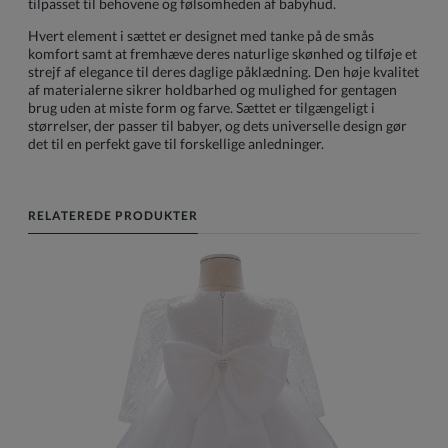
tilpasset til behovene og følsomheden af babyhud.
Hvert element i sættet er designet med tanke på de smås
komfort samt at fremhæve deres naturlige skønhed og tilføje et
strejf af elegance til deres daglige påklædning. Den høje kvalitet
af materialerne sikrer holdbarhed og mulighed for gentagen
brug uden at miste form og farve. Sættet er tilgængeligt i
størrelser, der passer til babyer, og dets universelle design gør
det til en perfekt gave til forskellige anledninger.
RELATEREDE PRODUKTER