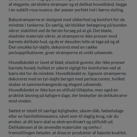
af elegante, skridsikre strømper og et delikat hovedbånd, begge
i en subtilt rosa nuance, der passer perfekt ind i børns styling.
Babystrømperne er designet med sikkerhed og komfort for de
mindste i tankerne. En særlig, skridsikker belægning på bunden
sikrer stabilitet ved de første forsøg på at gå. Det bløde,
elastiske materiale sikrer, at strømperne ikke presser mod
barnets delikate hud, og de er desuden lette at tage på og af.
Den smukke tyl-sløjfe, dekoreret med en række
perleapplikationer, giver strømperne et unikt udseende.
Hovedbåndet er lavet af blød, elastisk gummi, der ikke presser
barnets hoved, hvilket er yderst vigtigt for komforten ved at
bære det for de mindste. Hovedbåndet er, ligesom strømperne,
dekoreret med en tyl-sløjfe beriget med perleaccenter, hvilket
skaber et sammenhængende og elegant udseende.
Hovedbåndet er ikke kun en stilfuld tilføjelse, men også en
praktisk løsning på køligere dage, der beskytter de delikate ører
mod vinden.
Sættet er ideelt til særlige lejligheder, såsom dåb, fødselsdage
eller en familiefotoseance, såvel som til daglig brug, når du
ønsker, at dit barn skal se ekstraordinært og stilfuldt ud.
Delikatessen af de anvendte materialer og omhu i
fremstillingen betyder, at disse er produkter af højeste kvalitet,