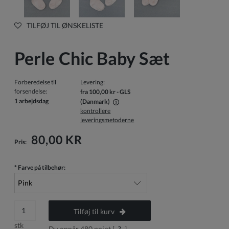
TILFØJ TIL ØNSKELISTE
Perle Chic Baby Sæt
Forberedelse til
Levering:
forsendelse:
fra 100,00 kr
- GLS
1 arbejdsdag
(Danmark)
kontrollere
Prisen inkluderer ikke eventuelle betalingsomkostninger
leveringsmetoderne
80,00 KR
Pris:
*
Farve på tilbehør:
Tilføj til kurv
stk
Du opnår
480
point [
?
]