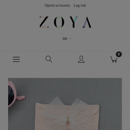
Opret en konto
Log ind
DA