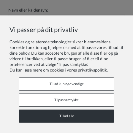
Navn eller kaldenavn:
Vi passer på dit privatliv
Din anmeldelse:
Cookies og relaterede teknologier sikrer hjemmesidens
korrekte funktion og hjælper os med at tilpasse vores tilbud til
dine behov. Du kan acceptere brugen af alle disse filer og gå
videre til butikken, eller tilpasse brugen af filer til dine
præferencer ved at vælge 'Tilpas samtykke'.
Du kan læse mere om cookies i vores privatlivspolitik.
Sende
Tillad kun nødvendige
Tilpas samtykke
Kundeservice
Tillad alle
COPYRIGHT © 2026 ZOYA GROUP