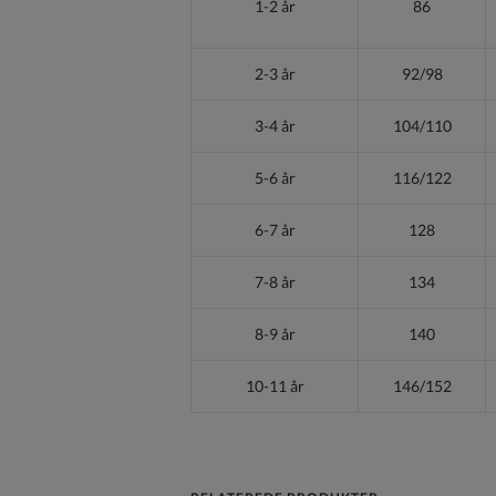
1-2 år
86
2-3 år
92/98
3-4 år
104/110
5-6 år
116/122
6-7 år
128
7-8 år
134
8-9 år
140
10-11 år
146/152