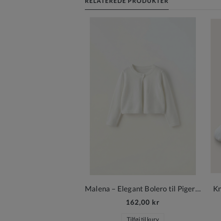
RELATEREDE PRODUKTER
Malena – Elegant Bolero til Piger i Cremehvid med Blomsterstruktur
Kn
162,00 kr
Tilføj til kurv