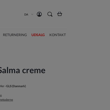
Opret en konto
Log ind
DA
RETURNERING
UDSALG
KONTAKT
n Salma creme
0 kr
- GLS
(Danmark)
re
smetoderne