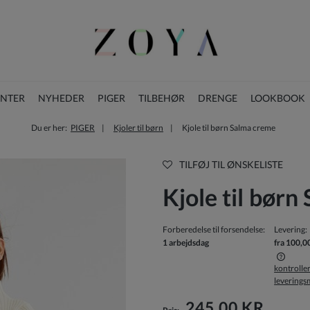
ENTER
NYHEDER
PIGER
TILBEHØR
DRENGE
LOOKBOOK
Du er her:
PIGER
Kjoler til børn
Kjole til børn Salma creme
BLOG
JULESAMLING
TILFØJ TIL ØNSKELISTE
Kjole til bør
Forberedelse til forsendelse:
Levering:
1 arbejdsdag
fra 100,0
kontrolle
levering
Prisen inkluderer ikke eventuelle
betalingsomkostninger
245,00 KR