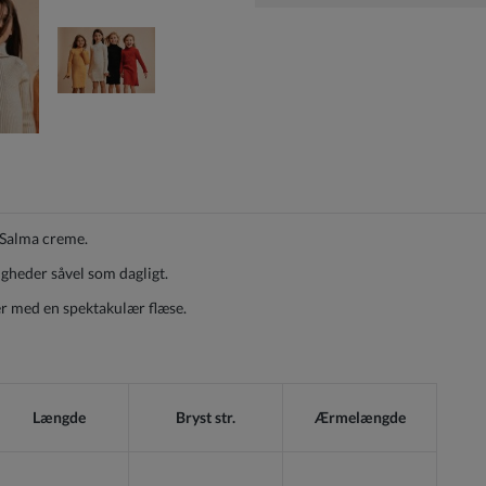
f Salma creme.
ligheder såvel som dagligt.
er med en spektakulær flæse.
Længde
Bryst str.
Ærmelængde