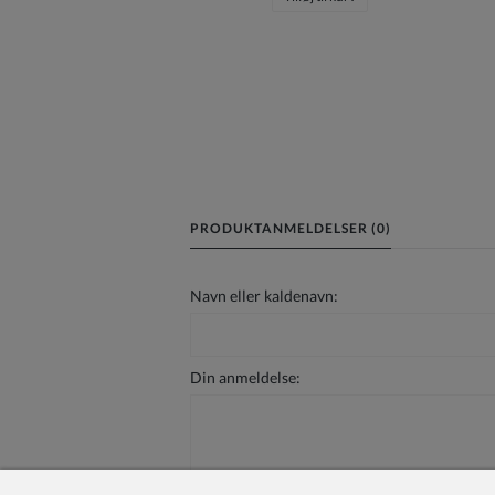
PRODUKTANMELDELSER (0)
Navn eller kaldenavn:
Din anmeldelse: