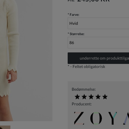
Pris:
*
Farve:
*
Størrelse:
underrette om produkttilg
*
- Feltet obligatorisk
Bedømmelse:
Producent: