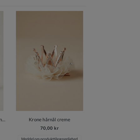
Elegant hvid taske med perlehank og sølvkæde til piger
Krone hårnål creme
70,00 kr
Meddel om produkttilgængelighed