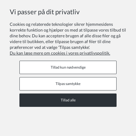
COPYRIGHT © 2026 ZOYA GROUP
Vi passer på dit privatliv
Se den fulde version af webstedet
Sklep internetowy Shoper Premium
Cookies og relaterede teknologier sikrer hjemmesidens
korrekte funktion og hjælper os med at tilpasse vores tilbud til
dine behov. Du kan acceptere brugen af alle disse filer og gå
videre til butikken, eller tilpasse brugen af filer til dine
præferencer ved at vælge 'Tilpas samtykke'.
Du kan læse mere om cookies i vores privatlivspolitik.
Tillad kun nødvendige
Tilpas samtykke
Tillad alle