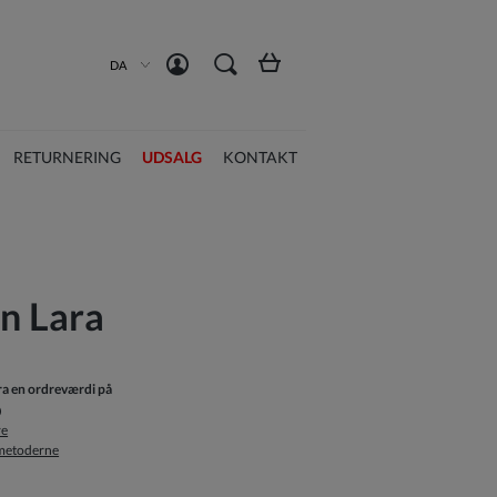
Opret en konto
Log ind
DA
RETURNERING
UDSALG
KONTAKT
rn Lara
fra en ordreværdi på
re
smetoderne