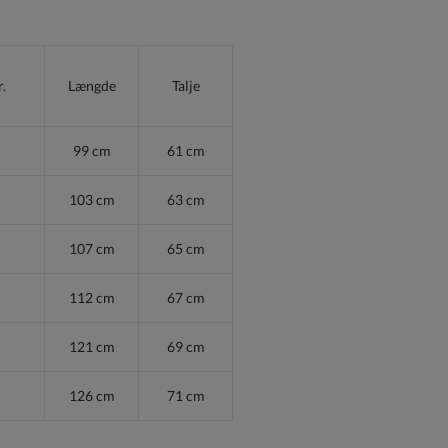
r.
Længde
Talje
99 cm
61 cm
103 cm
63 cm
107 cm
65 cm
112 cm
67 cm
121 cm
69 cm
126 cm
71 cm