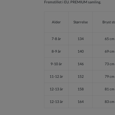
Fremstillet i EU. PREMIUM samling.
Alder
Størrelse
Bryst st
7-8 år
134
65 cm
8-9 år
140
69 cm
9-10 år
146
73 cm
11-12 år
152
79 cm
12-13 år
158
81 cm
12-13 år
164
83 cm