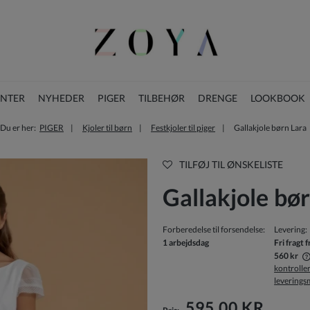
ENTER
NYHEDER
PIGER
TILBEHØR
DRENGE
LOOKBOOK
Du er her:
PIGER
Kjoler til børn
Festkjoler til piger
Gallakjole børn Lara
BLOG
JULESAMLING
TILFØJ TIL ØNSKELISTE
Gallakjole bø
Forberedelse til forsendelse:
Levering:
1 arbejdsdag
Fri fragt 
560 kr
kontrolle
levering
Prisen inkluderer ikke eventuelle
betalingsomkostninger
595,00 KR