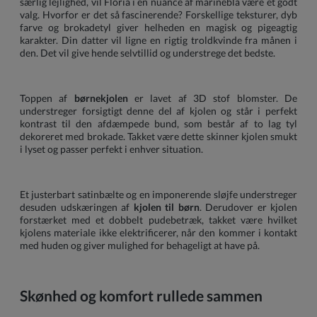
særlig lejlighed, vil Floria i en nuance af marineblå være et godt
valg. Hvorfor er det så fascinerende? Forskellige teksturer, dyb
farve og brokadetyl giver helheden en magisk og pigeagtig
karakter. Din datter vil ligne en rigtig troldkvinde fra månen i
den. Det vil give hende selvtillid og understrege det bedste.
Toppen af
børnekjolen
er lavet af 3D stof blomster. De
understreger forsigtigt denne del af kjolen og står i perfekt
kontrast til den afdæmpede bund, som består af to lag tyl
dekoreret med brokade. Takket være dette skinner kjolen smukt
i lyset og passer perfekt i enhver situation.
Et justerbart satinbælte og en imponerende sløjfe understreger
desuden udskæringen af
kjolen til børn
. Derudover er kjolen
forstærket med et dobbelt pudebetræk, takket være hvilket
kjolens materiale ikke elektrificerer, når den kommer i kontakt
med huden og giver mulighed for behageligt at have på.
Skønhed og komfort rullede sammen