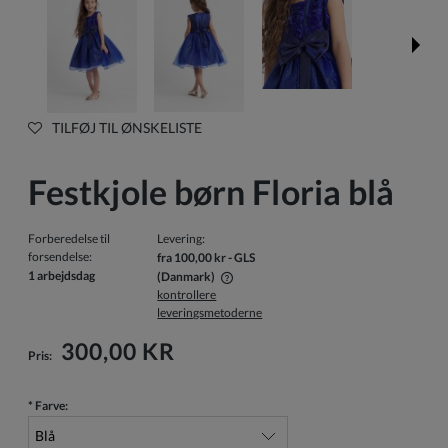
TILFØJ TIL ØNSKELISTE
Festkjole børn Floria blå
Forberedelse til
Levering:
forsendelse:
fra 100,00 kr
- GLS
1 arbejdsdag
(Danmark)
kontrollere
Prisen inkluderer ikke eventuelle betalingsomkostninger
leveringsmetoderne
300,00 KR
Pris:
*
Farve: