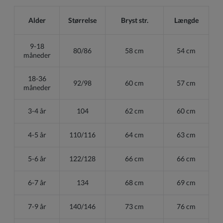
Alder
Størrelse
Bryst str.
Længde
9-18
80/86
58 cm
54 cm
måneder
18-36
92/98
60 cm
57 cm
måneder
3-4 år
104
62 cm
60 cm
4-5 år
110/116
64 cm
63 cm
5-6 år
122/128
66 cm
66 cm
6-7 år
134
68 cm
69 cm
7-9 år
140/146
73 cm
76 cm