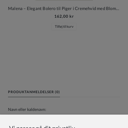
Malena – Elegant Bolero til Piger i Cremehvid med Blomsterstruktur
162,00 kr
Tilføj til kurv
PRODUKTANMELDELSER (0)
Navn eller kaldenavn: