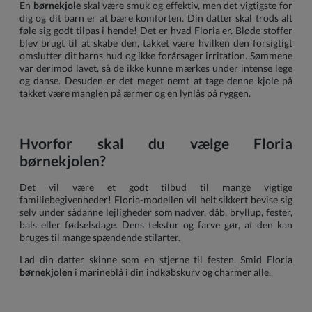
En
børnekjole
skal være smuk og effektiv, men det vigtigste for
dig og dit barn er at bære komforten. Din datter skal trods alt
føle sig godt tilpas i hende! Det er hvad Floria er. Bløde stoffer
blev brugt til at skabe den, takket være hvilken den forsigtigt
omslutter dit barns hud og ikke forårsager irritation. Sømmene
var derimod lavet, så de ikke kunne mærkes under intense lege
og danse. Desuden er det meget nemt at tage denne kjole på
takket være manglen på ærmer og en lynlås på ryggen.
Hvorfor skal du vælge Floria
børnekjolen?
Det vil være et godt tilbud til mange vigtige
familiebegivenheder! Floria-modellen vil helt sikkert bevise sig
selv under sådanne lejligheder som nadver, dåb, bryllup, fester,
bals eller fødselsdage. Dens tekstur og farve gør, at den kan
bruges til mange spændende stilarter.
Lad din datter skinne som en stjerne til festen. Smid Floria
børnekjolen
i marineblå i din indkøbskurv og charmer alle.