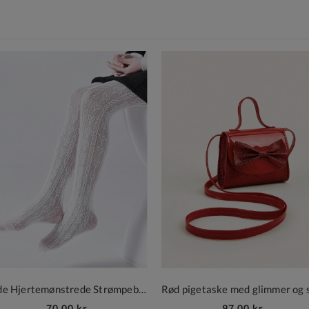
Søde Hjertemønstrede Strømpebukser
70,00 kr
97,00 kr