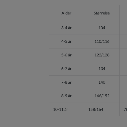
Alder
Størrelse
3-4 år
104
4-5 år
110/116
5-6 år
122/128
6-7 år
134
7-8 år
140
8-9 år
146/152
10-11 år
158/164
7