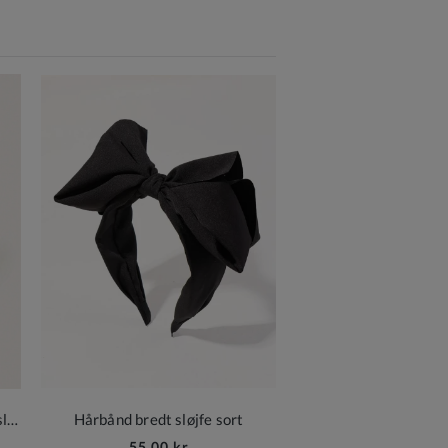
Rød pigetaske med glimmer og sløjfe til fest og hverdag
Hårbånd bredt sløjfe sort
55,00 kr