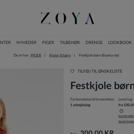
ENTER
NYHEDER
PIGER
TILBEHØR
DRENGE
LOOKBOOK
Du er her:
PIGER
Kjoler til børn
Festkjole børn Bianka rød
BLOG
JULESAMLING
TILFØJ TIL ØNSKELISTE
Festkjole bør
Forberedelse til forsendelse:
Levering:
1 arbejdsdag
fra 100,0
kontrolle
levering
Prisen inkluderer ikke eventuelle
betalingsomkostninger
300,00 KR