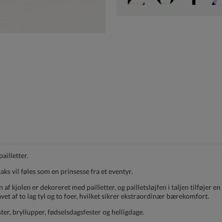
pailletter.
raks vil føles som en prinsesse fra et eventyr.
n af kjolen er dekoreret med pailletter, og pailletsløjfen i taljen tilføjer e
avet af to lag tyl og to foer, hvilket sikrer ekstraordinær bærekomfort.
fester, bryllupper, fødselsdagsfester og helligdage.