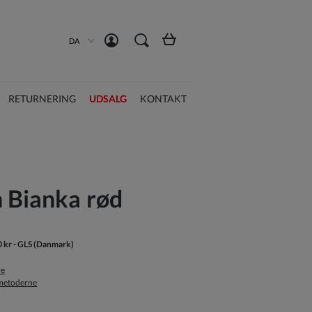
Opret en konto
Log ind
DA
RETURNERING
UDSALG
KONTAKT
n Bianka rød
0 kr
- GLS
(Danmark)
re
smetoderne