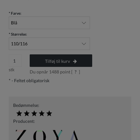
*
Farve:
*
Størrelse:
Tilføj til kurv
stk
Du opnår
1488
point [
?
]
*
- Feltet obligatorisk
Bedømmelse:
Producent: