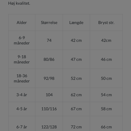
Høj kvalitet.
Alder
Størrelse
Længde
Bryst str.
6-9
74
42 cm
42cm
måneder
9-18
80/86
47 cm
46 cm
måneder
18-36
92/98
52 cm
50 cm
måneder
3-4 år
104
62 cm
54 cm
4-5 år
110/116
67 cm
58 cm
6-7 år
122/128
72 cm
66 cm