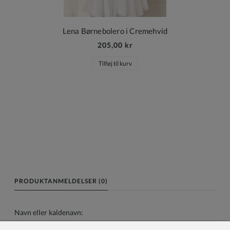
Lena Børnebolero i Cremehvid
205,00 kr
Tilføj til kurv
PRODUKTANMELDELSER (0)
Navn eller kaldenavn: