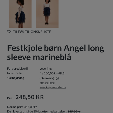
TILFØJ TIL ØNSKELISTE
Festkjole børn Angel long
sleeve marineblå
Forberedelse til
Levering:
forsendelse:
fra 100,00 kr
- GLS
1 arbejdsdag
(Danmark)
kontrollere
Prisen inkluderer ikke eventuelle betalingsomkostninger
leveringsmetoderne
248,50 KR
Pris:
Normalpris:
355,00 kr
Den laveste pris i de 30 dage før nedsættelsen:
355,00 kr