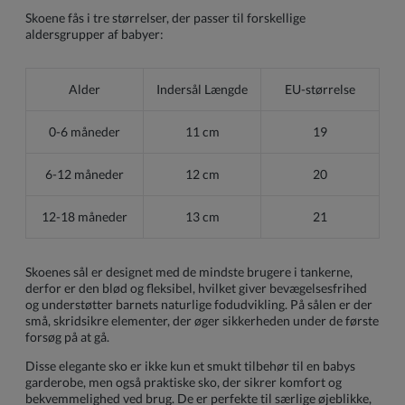
Skoene fås i tre størrelser, der passer til forskellige
aldersgrupper af babyer:
Alder
Indersål Længde
EU-størrelse
0-6 måneder
11 cm
19
6-12 måneder
12 cm
20
12-18 måneder
13 cm
21
Skoenes sål er designet med de mindste brugere i tankerne,
derfor er den blød og fleksibel, hvilket giver bevægelsesfrihed
og understøtter barnets naturlige fodudvikling. På sålen er der
små, skridsikre elementer, der øger sikkerheden under de første
forsøg på at gå.
Disse elegante sko er ikke kun et smukt tilbehør til en babys
garderobe, men også praktiske sko, der sikrer komfort og
bekvemmelighed ved brug. De er perfekte til særlige øjeblikke,