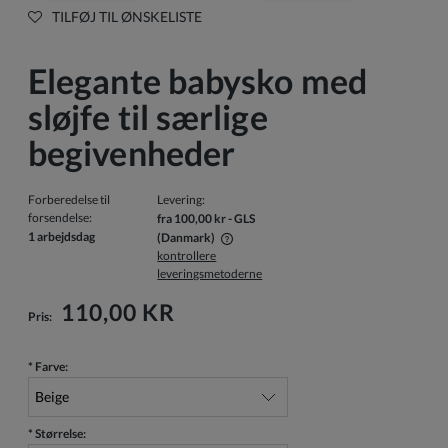
TILFØJ TIL ØNSKELISTE
Elegante babysko med
sløjfe til særlige
begivenheder
Forberedelse til
Levering:
forsendelse:
fra 100,00 kr
- GLS
1 arbejdsdag
(Danmark)
kontrollere
Prisen inkluderer ikke eventuelle betalingsomkostninger
leveringsmetoderne
110,00 KR
Pris:
*
Farve:
*
Størrelse: