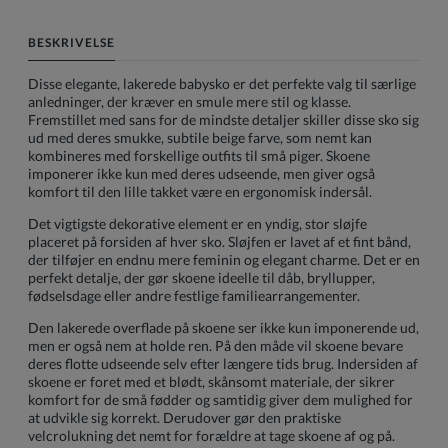
BESKRIVELSE
Disse elegante, lakerede babysko er det perfekte valg til særlige
anledninger, der kræver en smule mere stil og klasse.
Fremstillet med sans for de mindste detaljer skiller disse sko sig
ud med deres smukke, subtile beige farve, som nemt kan
kombineres med forskellige outfits til små piger. Skoene
imponerer ikke kun med deres udseende, men giver også
komfort til den lille takket være en ergonomisk indersål.
Det vigtigste dekorative element er en yndig, stor sløjfe
placeret på forsiden af hver sko. Sløjfen er lavet af et fint bånd,
der tilføjer en endnu mere feminin og elegant charme. Det er en
perfekt detalje, der gør skoene ideelle til dåb, bryllupper,
fødselsdage eller andre festlige familiearrangementer.
Den lakerede overflade på skoene ser ikke kun imponerende ud,
men er også nem at holde ren. På den måde vil skoene bevare
deres flotte udseende selv efter længere tids brug. Indersiden af
skoene er foret med et blødt, skånsomt materiale, der sikrer
komfort for de små fødder og samtidig giver dem mulighed for
at udvikle sig korrekt. Derudover gør den praktiske
velcrolukning det nemt for forældre at tage skoene af og på.