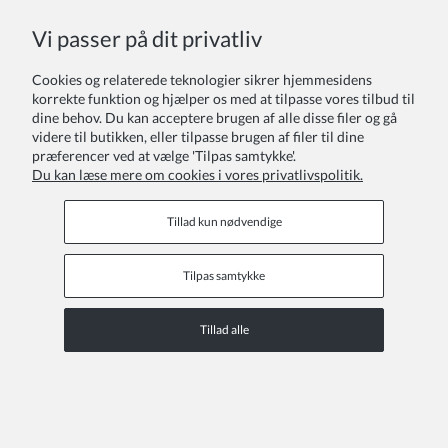
Vi passer på dit privatliv
Din anmeldelse:
Cookies og relaterede teknologier sikrer hjemmesidens
korrekte funktion og hjælper os med at tilpasse vores tilbud til
dine behov. Du kan acceptere brugen af alle disse filer og gå
videre til butikken, eller tilpasse brugen af filer til dine
præferencer ved at vælge 'Tilpas samtykke'.
Du kan læse mere om cookies i vores privatlivspolitik.
Sende
Tillad kun nødvendige
Tilpas samtykke
Kundeservice
Tillad alle
COPYRIGHT © 2026 ZOYA GROUP
Se den fulde version af webstedet
Sklep internetowy Shoper Premium