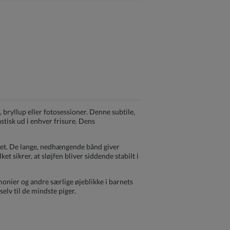
, bryllup eller fotosessioner. Denne subtile,
astisk ud i enhver frisure. Dens
iget. De lange, nedhængende bånd giver
t sikrer, at sløjfen bliver siddende stabilt i
monier og andre særlige øjeblikke i barnets
selv til de mindste piger.