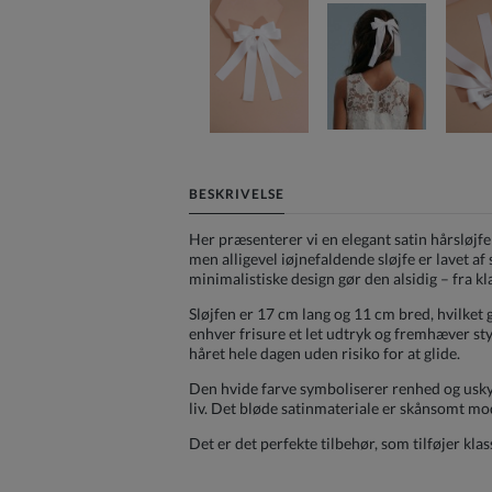
BESKRIVELSE
Her præsenterer vi en elegant satin hårsløjfe 
men alligevel iøjnefaldende sløjfe er lavet af 
minimalistiske design gør den alsidig – fra kl
Sløjfen er 17 cm lang og 11 cm bred, hvilket
enhver frisure et let udtryk og fremhæver styl
håret hele dagen uden risiko for at glide.
Den hvide farve symboliserer renhed og uskyld
liv. Det bløde satinmateriale er skånsomt mod h
Det er det perfekte tilbehør, som tilføjer klas