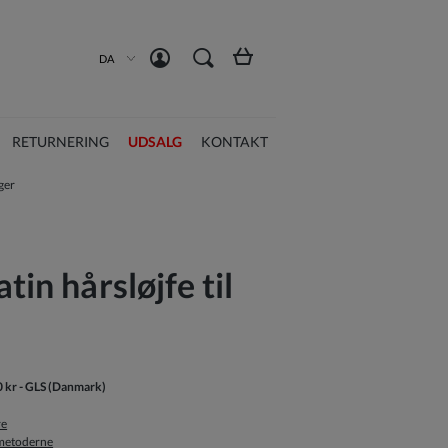
Opret en konto
Log ind
DA
RETURNERING
UDSALG
KONTAKT
iger
tin hårsløjfe til
0 kr
- GLS
(Danmark)
re
smetoderne