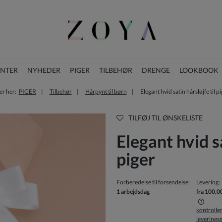
ENTER
NYHEDER
PIGER
TILBEHØR
DRENGE
LOOKBOOK
er her:
PIGER
Tilbehør
Hårpynt til børn
Elegant hvid satin hårsløjfe til p
BLOG
JULESAMLING
TILFØJ TIL ØNSKELISTE
Elegant hvid sa
piger
Forberedelse til forsendelse:
Levering:
1 arbejdsdag
fra 100,0
kontrolle
levering