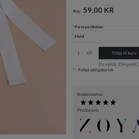
Prisen inkluderer ikke eventuelle
betalingsomkostninger
59,00 KR
Pris:
*
Farve på tilbehør:
stk
Tilføj til kurv
Du opnår
354
point [
*
- Feltet obligatorisk
Bedømmelse:
Producent: