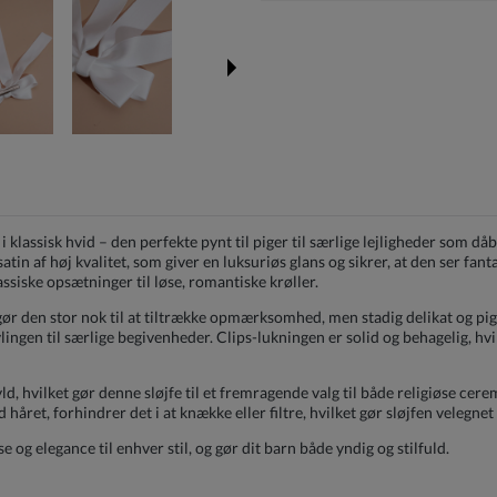
i klassisk hvid – den perfekte pynt til piger til særlige lejligheder som dåb
satin af høj kvalitet, som giver en luksuriøs glans og sikrer, at den ser fant
assiske opsætninger til løse, romantiske krøller.
 gør den stor nok til at tiltrække opmærksomhed, men stadig delikat og p
ingen til særlige begivenheder. Clips-lukningen er solid og behagelig, hvilke
, hvilket gør denne sløjfe til et fremragende valg til både religiøse cere
året, forhindrer det i at knække eller filtre, hvilket gør sløjfen velegnet 
se og elegance til enhver stil, og gør dit barn både yndig og stilfuld.