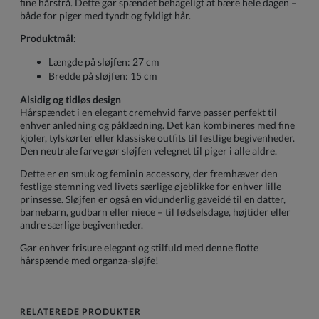
fine hårstrå. Dette gør spændet behageligt at bære hele dagen –
både for piger med tyndt og fyldigt hår.
Produktmål:
Længde på sløjfen: 27 cm
Bredde på sløjfen: 15 cm
Alsidig og tidløs design
Hårspændet i en elegant cremehvid farve passer perfekt til
enhver anledning og påklædning. Det kan kombineres med fine
kjoler, tylskørter eller klassiske outfits til festlige begivenheder.
Den neutrale farve gør sløjfen velegnet til piger i alle aldre.
Dette er en smuk og feminin accessory, der fremhæver den
festlige stemning ved livets særlige øjeblikke for enhver lille
prinsesse. Sløjfen er også en vidunderlig gaveidé til en datter,
barnebarn, gudbarn eller niece – til fødselsdage, højtider eller
andre særlige begivenheder.
Gør enhver frisure elegant og stilfuld med denne flotte
hårspænde med organza-sløjfe!
RELATEREDE PRODUKTER