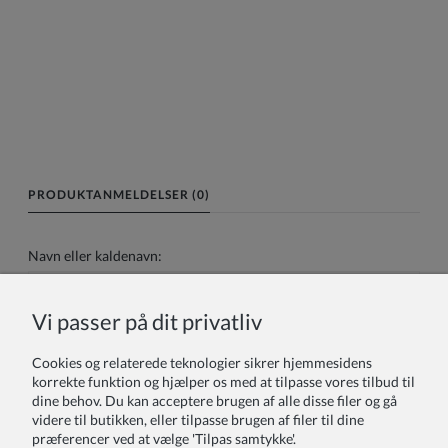
PRODUKTANMELDELSER (0)
Navn eller kaldenavn:
Vi passer på dit privatliv
Din anmeldelse:
Cookies og relaterede teknologier sikrer hjemmesidens
korrekte funktion og hjælper os med at tilpasse vores tilbud til
dine behov. Du kan acceptere brugen af alle disse filer og gå
videre til butikken, eller tilpasse brugen af filer til dine
præferencer ved at vælge 'Tilpas samtykke'.