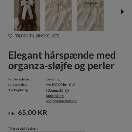
TILFØJ TIL ØNSKELISTE
Elegant hårspænde med
organza-sløjfe og perler
Forberedelse til
Levering:
forsendelse:
fra 100,00 kr
- GLS
1 arbejdsdag
(Danmark)
kontrollere
Prisen inkluderer ikke eventuelle betalingsomkostninger
leveringsmetoderne
65,00 KR
Pris:
*
Farve på tilbehør: