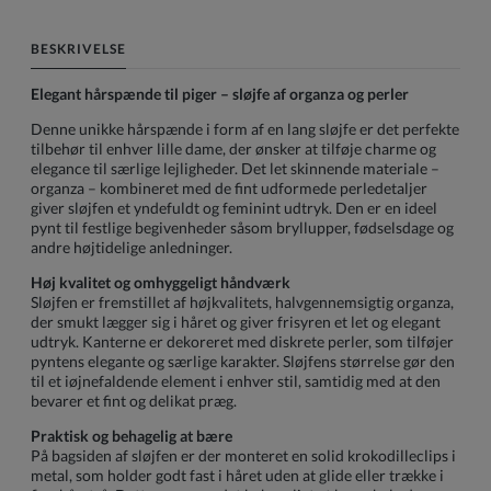
BESKRIVELSE
Elegant hårspænde til piger – sløjfe af organza og perler
Denne unikke hårspænde i form af en lang sløjfe er det perfekte
tilbehør til enhver lille dame, der ønsker at tilføje charme og
elegance til særlige lejligheder. Det let skinnende materiale –
organza – kombineret med de fint udformede perledetaljer
giver sløjfen et yndefuldt og feminint udtryk. Den er en ideel
pynt til festlige begivenheder såsom bryllupper, fødselsdage og
andre højtidelige anledninger.
Høj kvalitet og omhyggeligt håndværk
Sløjfen er fremstillet af højkvalitets, halvgennemsigtig organza,
der smukt lægger sig i håret og giver frisyren et let og elegant
udtryk. Kanterne er dekoreret med diskrete perler, som tilføjer
pyntens elegante og særlige karakter. Sløjfens størrelse gør den
til et iøjnefaldende element i enhver stil, samtidig med at den
bevarer et fint og delikat præg.
Praktisk og behagelig at bære
På bagsiden af sløjfen er der monteret en solid krokodilleclips i
metal, som holder godt fast i håret uden at glide eller trække i