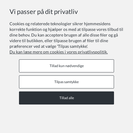
COPYRIGHT © 2026 ZOYA GROUP
Vi passer på dit privatliv
Se den fulde version af webstedet
Sklep internetowy Shoper Premium
Cookies og relaterede teknologier sikrer hjemmesidens
korrekte funktion og hjælper os med at tilpasse vores tilbud til
dine behov. Du kan acceptere brugen af alle disse filer og gå
videre til butikken, eller tilpasse brugen af filer til dine
præferencer ved at vælge 'Tilpas samtykke'.
Du kan læse mere om cookies i vores privatlivspolitik.
Tillad kun nødvendige
Tilpas samtykke
Tillad alle