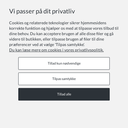
COPYRIGHT © 2026 ZOYA GROUP
Vi passer på dit privatliv
Se den fulde version af webstedet
Sklep internetowy Shoper Premium
Cookies og relaterede teknologier sikrer hjemmesidens
korrekte funktion og hjælper os med at tilpasse vores tilbud til
dine behov. Du kan acceptere brugen af alle disse filer og gå
videre til butikken, eller tilpasse brugen af filer til dine
præferencer ved at vælge 'Tilpas samtykke'.
Du kan læse mere om cookies i vores privatlivspolitik.
Tillad kun nødvendige
Tilpas samtykke
Tillad alle